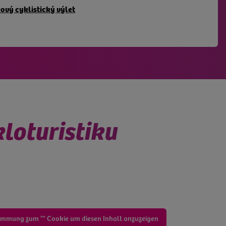
ový cyklistický výlet
loturistiku
immung zum "" Cookie um diesen Inhalt anzuzeigen