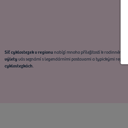
Síť cyklostezek v regionu
nabízí mnoho příležitostí k rodinnému p
výlety
vás seznámí s legendárními postavami a typickými regioná
cyklostezkách
.