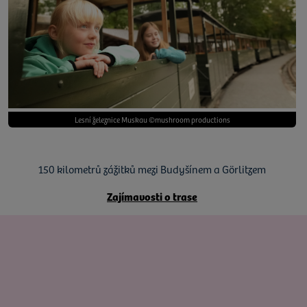
Lesní železnice Muskau ©mushroom productions
150 kilometrů zážitků mezi Budyšínem a Görlitzem
Zajímavosti o trase