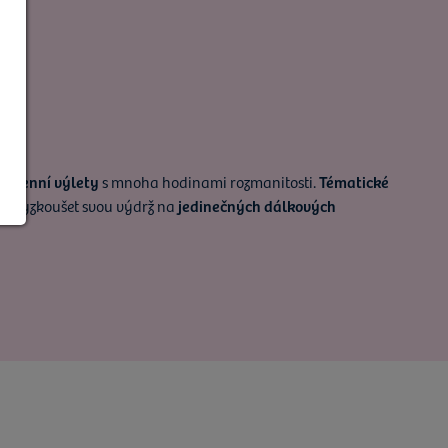
odenní výlety
s mnoha hodinami rozmanitosti.
Tématické
hou vyzkoušet svou výdrž na
jedinečných dálkových