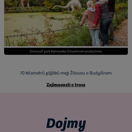
Dinosauří park Kleinwelka ©mushroom productions
70 kilometrů zážitků mezi Žitavou a Budyšínem
Zajímavosti o trase
Dojmy