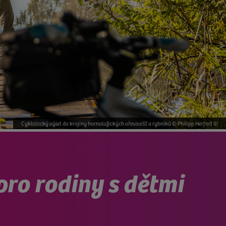
Cyklistický výlet do krajiny hornolužických vřesovišť a rybníků © Philipp Herfort ©
Cyklistika v západní Lužici © Philipp Herfort ©
ro rodiny s dětmi