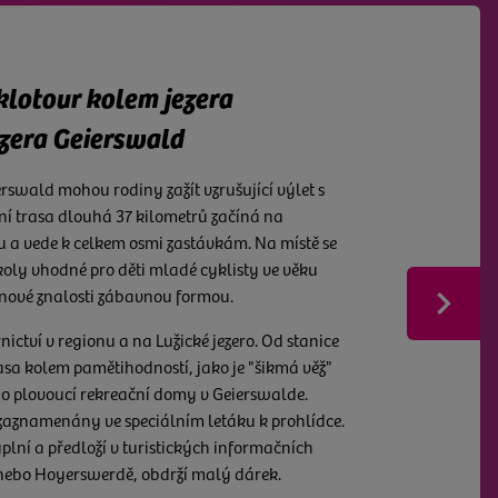
dné pro rodiny
lotour kolem jezera
ezera Geierswald
y Horní Lužice na dvou kolech: několik
omu rodiny přímo vybízí. Trasy umožňují
erswald mohou rodiny zažít vzrušující výlet s
du a odjezdu na . To je výhoda zejména při jízdě
žní trasa dlouhá 37 kilometrů začíná na
u a vede k celkem osmi zastávkám. Na místě se
koly vhodné pro děti mladé cyklisty ve věku
 pestrá. Vedou podél břehů idylických jezer nebo
Weit
 nové znalosti zábavnou formou.
ovaných hrázděných domů. Cyklisticky nadšené
nout, kterou trasu chtějí absolvovat společně. O
rnictví v regionu a na Lužické jezero. Od stanice
tane hlad, je dobře postaráno. Na trasách je
rasa kolem pamětihodností, jako je "šikmá věž"
ren, které jsou dobře vybaveny i pro potřeby
bo plovoucí rekreační domy v Geierswalde.
zaznamenány ve speciálním letáku k prohlídce.
yplní a předloží v turistických informačních
nebo Hoyerswerdě, obdrží malý dárek.