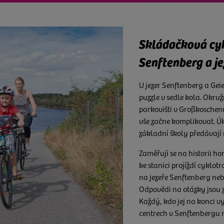
Cyklostezky vho
Skládačková cyk
Senftenberg a j
Objevte nejkrásnější kout
cyklostezek v regionu k t
U jezer Senftenberg a Gei
snadnou organizaci příjez
puzzle v sedle kola. Okru
na kole s dětmi.
parkovišti v Großkoschen
vše začne komplikovat. Ú
Nabídka okružních tras je
základní školy předávají
kolem láskyplně restaur
rodiny se jen musí rozhod
Zaměřují se na historii ho
každého, kdo mezi tím dos
ke stanici projíždí cyklot
spousta restaurací a kavá
na jezeře Senftenberg ne
mladších hostů.
Odpovědi na otázky jsou 
Každý, kdo jej na konci v
centrech v Senftenbergu 