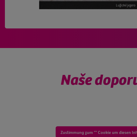
Na cyklostezce Odra
Lužické jezero
Naše doporu
Zustimmung zum "" Cookie um diesen In