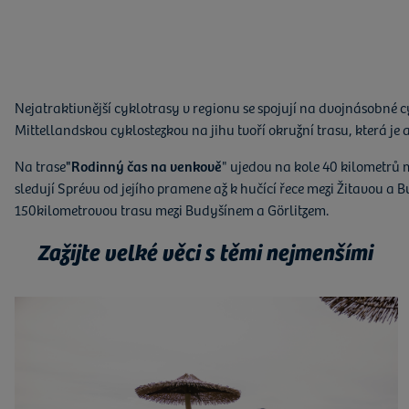
Nejatraktivnější cyklotrasy v regionu se spojují na dvojnásobné c
Mittellandskou cyklostezkou na jihu tvoří okružní trasu, která je a
Na trase
"Rodinný čas na venkově
" ujedou na kole 40 kilometrů 
sledují Sprévu od jejího pramene až k hučící řece mezi Žitavou a
150kilometrovou trasu mezi Budyšínem a Görlitzem.
Zažijte velké věci s těmi nejmenšími