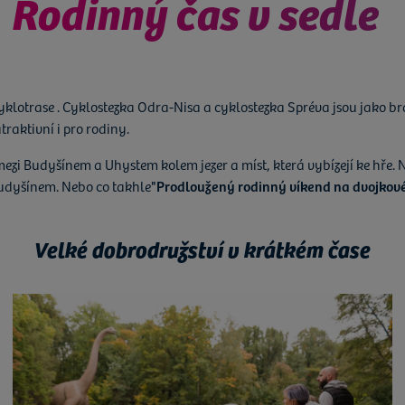
Rodinný čas v sedle
yklotrase . Cyklostezka Odra-Nisa a cyklostezka Spréva jsou jako br
traktivní i pro rodiny.
mezi Budyšínem a Uhystem kolem jezer a míst, která vybízejí ke hře. 
 Budyšínem. Nebo co takhle
"Prodloužený rodinný víkend na dvojkové
Velké dobrodružství v krátkém čase