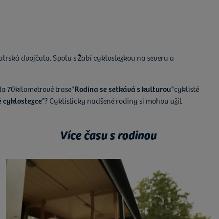
atrská dvojčata. Spolu s Žabí cyklostezkou na severu a
Na 70kilometrové trase
"Rodina se setkává s kulturou"
cyklisté
 cyklostezce"
? Cyklisticky nadšené rodiny si mohou užít
Více času s rodinou