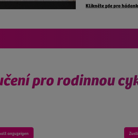
Klikněte zde pro hádank
-Nisa
čení pro rodinnou cyk
halt anzuzeigen
Zust