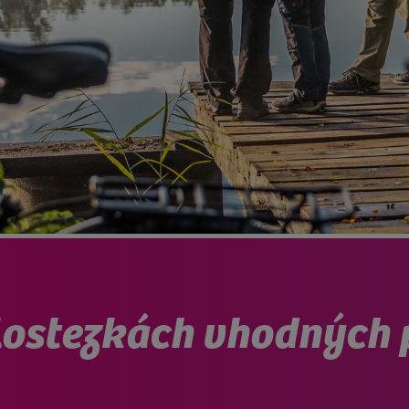
lostezkách vhodných p