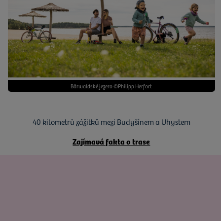
Bärwaldské jezero ©Philipp Herfort
40 kilometrů zážitků mezi Budyšínem a Uhystem
Zajímavá fakta o trase