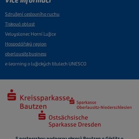
Sdružení cestovního ruchu
Tisková oblast
Velvyslanec Horní Lužice
Hospodářský region
oberlausitz.business
e-learning o lužických titulech UNESCO
S partnerskou podporou okresů Bautzen a Görlitz a