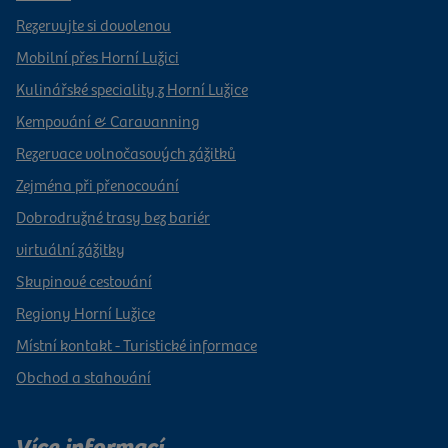
Rezervujte si dovolenou
Mobilní přes Horní Lužici
Kulinářské speciality z Horní Lužice
Kempování & Caravanning
Rezervace volnočasových zážitků
Zejména při přenocování
Dobrodružné trasy bez bariér
virtuální zážitky
Skupinové cestování
Regiony Horní Lužice
Místní kontakt - Turistické informace
Obchod a stahování
Více informací