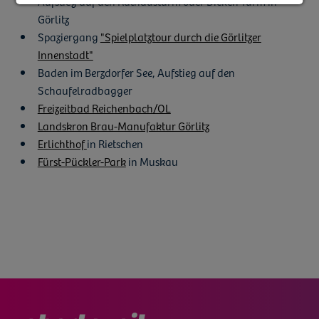
Aufstieg auf den Rathausturm oder Dicken Turm in
Görlitz
Spaziergang
"Spielplatztour durch die Görlitzer
Innenstadt"
Baden im Berzdorfer See, Aufstieg auf den
Schaufelradbagger
Freizeitbad Reichenbach/OL
Landskron Brau-Manufaktur Görlitz
Erlichthof
in Rietschen
Fürst-Pückler-Park
in Muskau