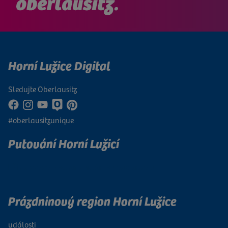
Horní Lužice Digital
Sledujte Oberlausitz
#oberlausitzunique
Putování Horní Lužicí
Přihlaste se k odběru našeho newsletteru
Prázdninový region Horní Lužice
události