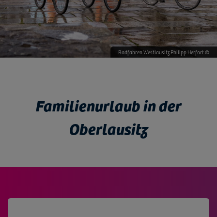
Energiefabrik Knappenrode © mushroom productions
Radfahren Westlausitz Philipp Herfort ©
Trixi Bad © mushroom productions ©
Herrnhuter Sterne basteln ©
Familienurlaub in der
Oberlausitz