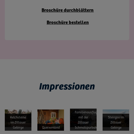
Broschüre durchblättern
Broschüre bestellen
Impressionen
Bild vergrößern
Bild vergrößern
Bild vergrößern
Bild vergrößern
Familienausflug
Kelchsteine
mit der
Steinzoo im
im Zittauer
Zittauer
Zittauer
Gebirge
Querxenland
Schmalspurbahn
Gebirge