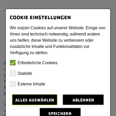
COOKIE EINSTELLUNGEN
Tausend Seen und Hundert
Wir nutzen Cookies auf unserer Website. Einige von
ihnen sind technisch notwendig, während andere
Berge
uns helfen, diese Website zu verbessern oder
zusätzliche Inhalte und Funktionalitäten zur
Verfügung zu stellen.
Erhole dich im Land der „Tausend Seen und hundert Berge“
Erforderliche Cookies
und genieße die Zeit mit der Familie. Die Oberlausitz ist von
Statistik
landschaftlicher Vielfalt geprägt – vom Strandfeeling im
Norden bis hin zu Bergpanoramen im Süden. Ideal für einen
Externe Inhalte
Familienurlaub in der Natur - und euer ganz persönliches
Mikroabenteuer in der Oberlausitz.
ALLES AUSWÄHLEN
ABLEHNEN
Im sächsischen Teil der Oberlausitz, so berichtet Ranger Lorenz
vom UNESCO Biosphärenreservat Oberlausitzer Heide- und
SPEICHERN