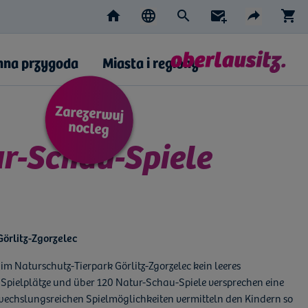
Home
Suche
Newsletter
S
Sprache wählen
Teilen
DE
CZ
EN
AKTIVE SPRACHE: POLN
PL
Facebo
e-m
nna przygoda
Miasta i regiony
Zarezerwuj
nocleg
r-Schau-Spiele
örlitz-Zgorzelec
 im Naturschutz-Tierpark Görlitz-Zgorzelec kein leeres
 Spielplätze und über 120 Natur-Schau-Spiele versprechen eine
wechslungsreichen Spielmöglichkeiten vermitteln den Kindern so