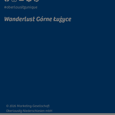
#oberlausitzunique
Wanderlust Górne Łużyce
Zapisz się do naszego newslettera
© 2026 Marketing-Gesellschaft
Oberlausitz-Niederschlesien mbH