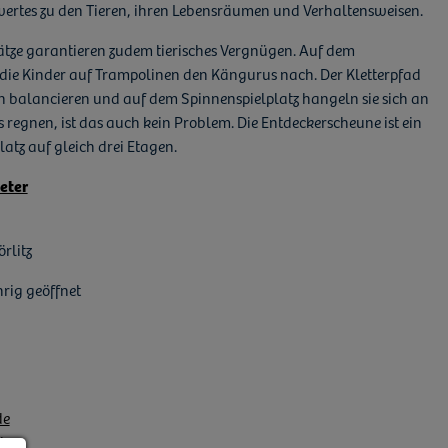
ertes zu den Tieren, ihren Lebensräumen und Verhaltensweisen.
tze garantieren zudem tierisches Vergnügen. Auf dem
 die Kinder auf Trampolinen den Kängurus nach. Der Kletterpfad
n balancieren und auf dem Spinnenspielplatz hangeln sie sich an
s regnen, ist das auch kein Problem. Die Entdeckerscheune ist ein
atz auf gleich drei Etagen.
eter
rlitz
rig geöffnet
de
de