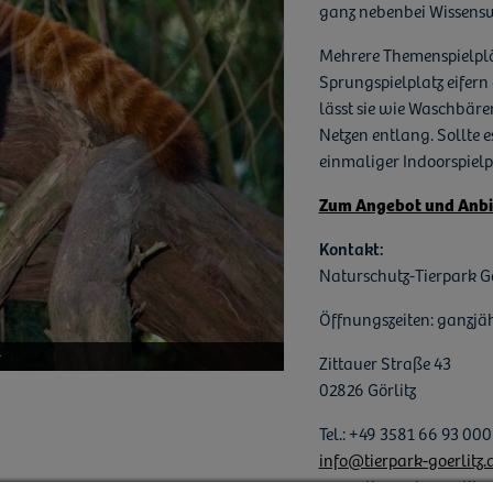
ganz nebenbei Wissensw
Mehrere Themenspielplä
Sprungspielplatz eifern
lässt sie wie Waschbäre
Netzen entlang. Sollte e
einmaliger Indoorspielpl
Zum Angebot und Anbi
Kontakt:
Naturschutz-Tierpark Gö
Öffnungszeiten: ganzjäh
r
Zittauer Straße 43
02826 Görlitz
Tel.: +49 3581 66 93 000
info@tierpark-goerlitz.
www.tierpark-goerlitz.