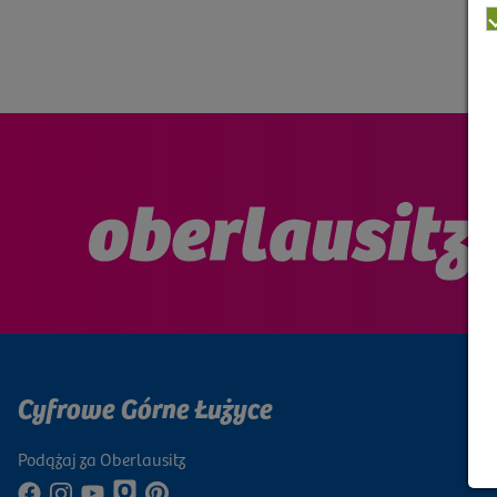
Cyfrowe Górne Łużyce
Podążaj za Oberlausitz