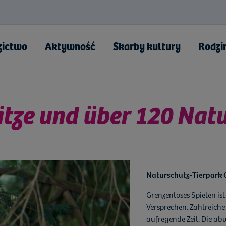
zictwo
Aktywność
Skarby kultury
Rodzi
tze und über 120 Natu
użakowski
cioła Morawskiego"
Naturschutz-Tierpark G
użakowa
Grenzenloses Spielen ist
Versprechen. Zahlreiche
aufregende Zeit. Die ab
wisk i Stawów
aksońskiej