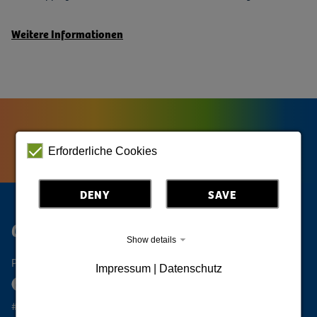
Weitere Informationen
Erforderliche Cookies
DENY
SAVE
Cyfrowe Górne Łużyce
Show details
Podążaj za Oberlausitz
Impressum | Datenschutz
#oberlausitzunique