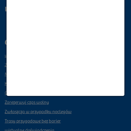
Wanderlust Górne Łużyce
Zapisz się do naszego newslettera
Górne Łużyce region wakacyjny
wydarzenia
Zarezerwuj wakacje
Mobile przez Górne Łużyce
Kulinarne przysmaki z Górnych Łużyc
Camping & Caravaning
Zarezerwuj czas wolny
Zwłaszcza w przypadku noclegów
Trasy przygodowe bez barier
wirtualne doświadczenia