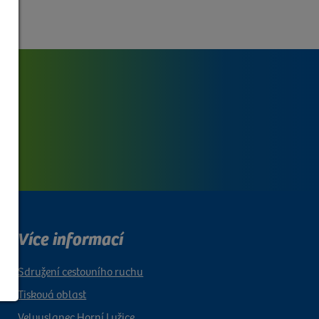
Více informací
Sdružení cestovního ruchu
Tisková oblast
Velvyslanec Horní Lužice