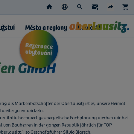
Home
Suche
Newsletter
S
Sprache wählen
Teilen
DE
AKTIVE SPRACHE: TSCHECHI
CZ
EN
PL
Facebo
e-m
užství
Města a regiony
Události
Rezervace
ubytování
lien GmbH
trag als Markenbotschafter der Oberlausitz ist es, unsere Heimat
weiter zu entwickeln.
qualitativ hochwertige energetische Fachplanung werben wir bei
l von Bauherren in der ganzen Republik jährlich für TOP
berlausitz.“, so Geschäftsführer Silvio Bjarsch.