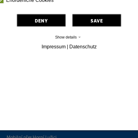
Erforderliche Cookies
DENY
SAVE
Show details
Impressum | Datenschutz
Prázdninový region Horní Lužice
události
Rezervujte si dovolenou
Mobilní přes Horní Lužici