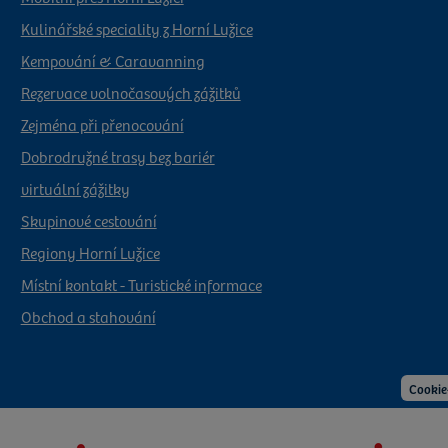
Kulinářské speciality z Horní Lužice
Kempování & Caravanning
Rezervace volnočasových zážitků
Zejména při přenocování
Dobrodružné trasy bez bariér
virtuální zážitky
Skupinové cestování
Regiony Horní Lužice
Místní kontakt - Turistické informace
Obchod a stahování
Cookie