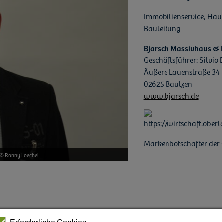
Immobilienservice, Ha
Bauleitung
Bjarsch Massivhaus &
Geschäftsführer: Silvio 
Äußere Lauenstraße 34
02625 Bautzen
www.bjarsch.de
Markenbotschafter der O
 © Ronny Loechel