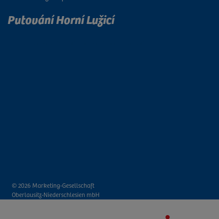
Putování Horní Lužicí
Přihlaste se k odběru našeho newsletteru
© 2026 Marketing-Gesellschaft
Oberlausitz-Niederschlesien mbH