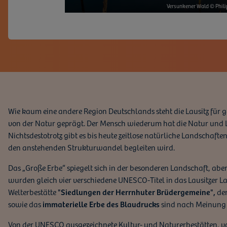
Technisches Museum der B
Versunkener Wald © Phili
Tanzgruppe Hoefl
Neues Schloss
Olbasee
Wie kaum eine andere Region Deutschlands steht die Lausitz für
von der Natur geprägt. Der Mensch wiederum hat die Natur und La
Nichtsdestotrotz gibt es bis heute zeitlose natürliche Landschaften
den anstehenden Strukturwandel begleiten wird.
Das „Große Erbe“ spiegelt sich in der besonderen Landschaft, ab
wurden gleich vier verschiedene UNESCO-Titel in das Lausitzer L
Welterbestätte
"Siedlungen der Herrnhuter Brüdergemeine",
de
sowie das
immaterielle Erbe des Blaudrucks
sind nach Meinung 
Von der UNESCO ausgezeichnete Kultur- und Naturerbestätten, vo