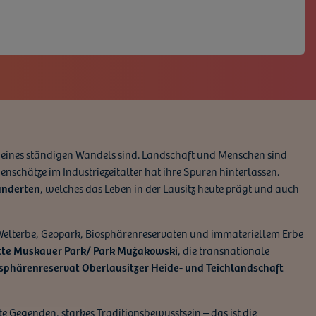
e eines ständigen Wandels sind. Landschaft und Menschen sind
schätze im Industriezeitalter hat ihre Spuren hinterlassen.
underten
, welches das Leben in der Lausitz heute prägt und auch
t Welterbe, Geopark, Biosphärenreservaten und immateriellem Erbe
tte Muskauer Park/ Park Mużakowski
, die transnationale
sphärenreservat Oberlausitzer Heide- und Teichlandschaft
Gegenden, starkes Traditionsbewusstsein – das ist die