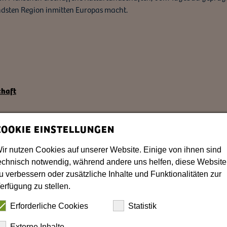
ndsten Region inmitten Europas macht.
chaft
COOKIE EINSTELLUNGEN
ir nutzen Cookies auf unserer Website. Einige von ihnen sind
echnisch notwendig, während andere uns helfen, diese Website
u verbessern oder zusätzliche Inhalte und Funktionalitäten zur
erfügung zu stellen.
tätten zum Hinhören.
Erforderliche Cookies
Statistik
Externe Inhalte