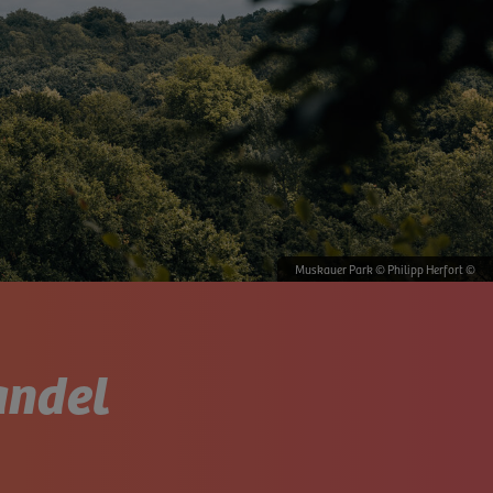
Muskauer Park © Philipp Herfort ©
andel