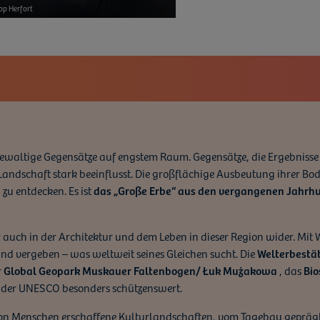
andweberei
pp Herfort
ein
 gewaltige Gegensätze auf engstem Raum. Gegensätze, die Ergebniss
ndschaft stark beeinflusst. Die großflächige Ausbeutung ihrer Boden
 zu entdecken. Es ist
das „Große Erbe“ aus den vergangenen Jahrh
er auch in der Architektur und dem Leben in dieser Region wider. Mi
and vergeben – was weltweit seines Gleichen sucht. Die
Welterbestä
r
Global Geopark Muskauer Faltenbogen/ Łuk Mużakowa
, das
Bio
der UNESCO besonders schützenswert.
n Menschen erschaffene Kulturlandschaften, vom Tagebau geprägte 