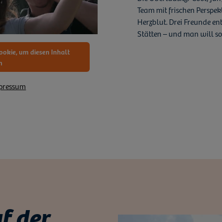
Team mit frischen Perspe
Herzblut. Drei Freunde e
Stätten – und man will so
ookie, um diesen Inhalt
n
pressum
f der