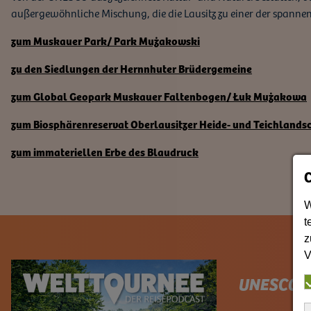
außergewöhnliche Mischung, die die Lausitz zu einer der spanne
zum Muskauer Park/ Park Mużakowski
zu den Siedlungen der Hernnhuter Brüdergemeine
zum Global Geopark Muskauer Faltenbogen/ Łuk Mużakowa
zum Biosphärenreservat Oberlausitzer Heide- und Teichlands
zum immateriellen Erbe des Blaudruck
W
t
z
V
UNESCO-S