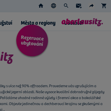
Home
Suche
Newsletter
S
Sprache wählen
Teilen
DE
AKTIVE SPRACHE: TSCHECHI
CZ
EN
PL
Facebo
e-m
užství
Města a regiony
Události
Rezervace
ubytování
itz
kolky s více než 90% offroadem. Provedeme vás vzrušujícím a
žické jezerní oblasti. Naše vysoce kvalitní dobrodružné zájezdy
 Pořádáme vhodné rodinné výlety i firemní akce a bakalářské
kami. Objevte jedinečnou a dechberoucí krajinu se zkušenými a
 ..