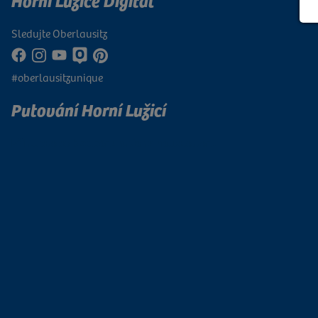
Horní Lužice Digital
Sledujte Oberlausitz
#oberlausitzunique
Putování Horní Lužicí
Přihlaste se k odběru našeho newsletteru