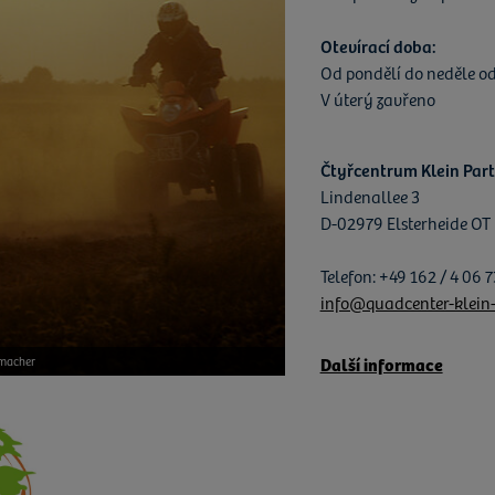
Otevírací doba:
Od pondělí do neděle od
V úterý zavřeno
Čtyřcentrum Klein Par
Lindenallee 3
D-02979 Elsterheide OT 
Telefon: +49 162 / 4 06 7
info@quadcenter-klein-
Další informace
pmacher