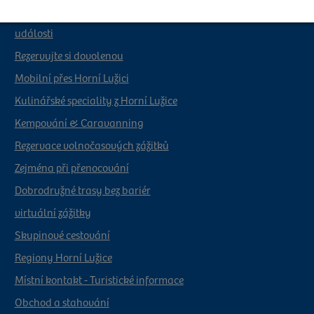
Prázdninový region Horní Lužice
události
Rezervujte si dovolenou
Mobilní přes Horní Lužici
Kulinářské speciality z Horní Lužice
Kempování & Caravanning
Rezervace volnočasových zážitků
Zejména při přenocování
Dobrodružné trasy bez bariér
virtuální zážitky
Skupinové cestování
Regiony Horní Lužice
Místní kontakt - Turistické informace
Obchod a stahování