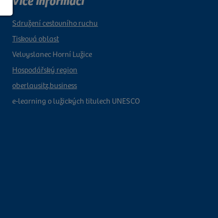
Více informací
Sdružení cestovního ruchu
Tisková oblast
Velvyslanec Horní Lužice
Hospodářský region
oberlausitz.business
e-learning o lužických titulech UNESCO