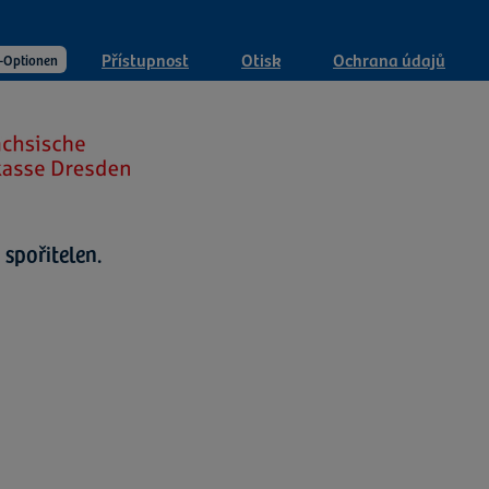
Přístupnost
Otisk
Ochrana údajů
-Optionen
spořitelen.