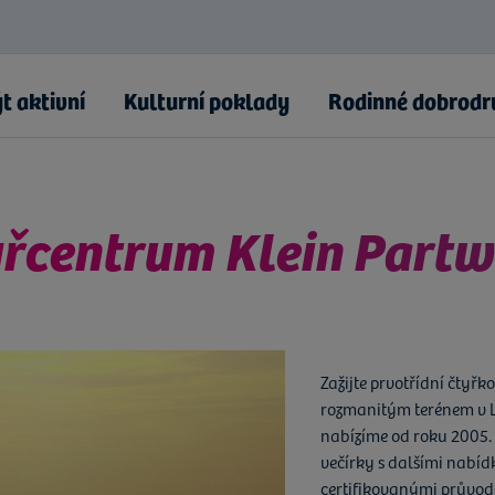
t aktivní
Kulturní poklady
Rodinné dobrodr
řcentrum Klein Partw
větového dědictví UNESCO
e"
Zažijte prvotřídní čtyř
żakowa
rozmanitým terénem v Lu
nabízíme od roku 2005.
večírky s dalšími nabíd
niční krajina
certifikovanými průvodci