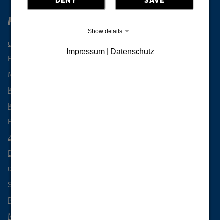
Prázdninový region Horní Lužice
Show details
události
Impressum | Datenschutz
Rezervujte si dovolenou
Mobilní přes Horní Lužici
Kulinářské speciality z Horní Lužice
Kempování & Caravanning
Rezervace volnočasových zážitků
Zejména při přenocování
Dobrodružné trasy bez bariér
virtuální zážitky
Skupinové cestování
Regiony Horní Lužice
Místní kontakt - Turistické informace