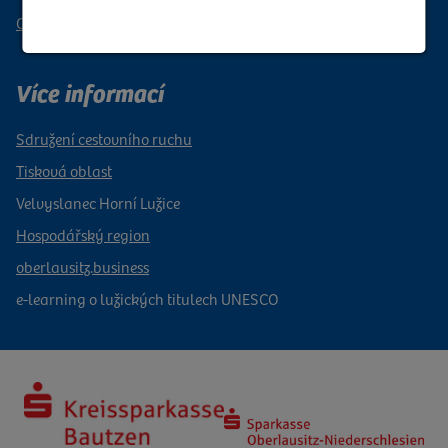
Obchod a stahování
Více informací
Sdružení cestovního ruchu
Tisková oblast
Velvyslanec Horní Lužice
Hospodářský region
oberlausitz.business
e-learning o lužických titulech UNESCO