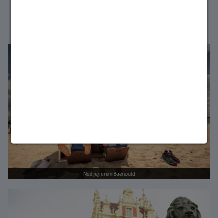
Pozwól się oczarować pięknem Górnych Łużyc
przed kolejnymi wakacjami.
Bild vergrößern
Nad jeziorem Baerwald
Bild vergrößern