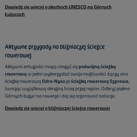
Dowiedz się więcej o skarbach UNESCO na Górnych
Łużycach
Aktywne przygody na bliźniaczej ścieżce
rowerowej
Aktywni entuzjaści mogą cieszyć się
podwójną ścieżką
rowerową
w pełni wykorzystać swoje możliwości. Łączy ona
ścieżkę rowerową
Odra-Nysa
ze
ścieżką rowerową Szprewa
,
tworząc wyjątkową okrężną trasę przez region. Odkryj piękno
Górnych Łużyc na rowerze i daj się oczarować naturze.
Dowiedz się więcej o bliźniaczej ścieżce rowerowej