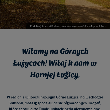
Park Mużakowski Podjazd do nowego zamku © Rene Egmont Pech
Witamy na Górnych
Łużycach! Witaj k nam w
Hornjej Łužicy.
W
regionie wypoczynkowym Górne Łużyce
, na wschodzie
Saksonii
, możesz spodziewać się
różnorodnych wrażeń
,
które sprawią, że Twoje wakacje będą niezapomniane.