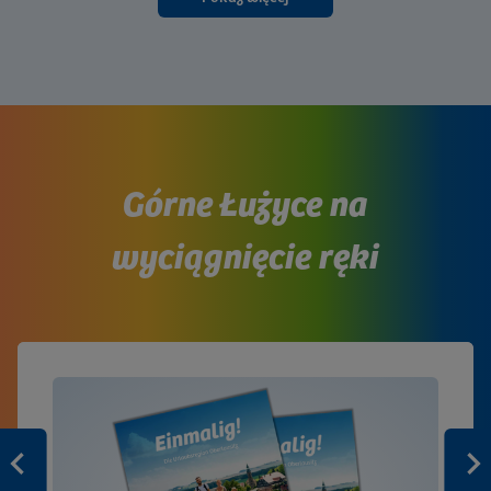
Górne Łużyce na
wyciągnięcie ręki
Zurück