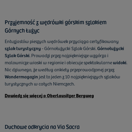
Przyjemność z wędrówki górskim szlakiem
Górnych Łużyc
Entuzjastów pieszych wędrówek przyciąga certyfikowany
szlak turystyczny
- Górnołużycki Szlak Górski.
Górnołużycki
Szlak Górski
. Prowadzi przez najpiękniejsze wzgórza i
malownicze wioski w regionie i obiecuje spektakularne
widoki
.
Nic dziwnego, że według ankiety przeprowadzonej przez
Wandermagazin
jest to jeden z 10 najpiękniejszych szlaków
turystycznych w całych Niemczech.
Dowiedz się więcej o Oberlausitzer Bergweg
Duchowe odkrycia na Via Sacra