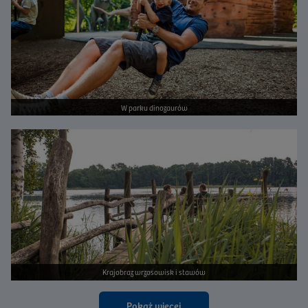
W parku dinozaurów
Bild vergrößern
Krajobraz wrzosowisk i stawów
Pokaż więcej