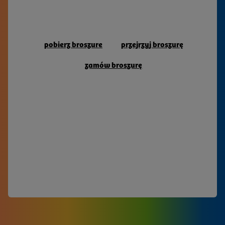
Oberlausitzer Sechsstädtebund. Erst im Jahr 1815
pobierz broszure
przejrzyj broszurę
wurde der Sechsstädtebund als Folge des Wiener
Kongresses aufgelöst. Dennoch sind diese sechs
Städte immer ganz besondere Anziehungspunkte für
pobierz broszure
przejrzyj broszurę
Reisende aus aller Welt. Sie staunen über prächtige
Bürgerhäuser, stolze Kirchen und wehrhafte
zamów broszurę
Befestigungsanlagen aus der Epoche, die jene
sechs Städte zusammenschmiedete.
pobierz broszure
przejrzyj broszurę
zamów broszurę