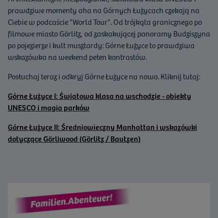
prawdziwe momenty aha na Górnych Łużycach czekają na
Ciebie w podcaście "World Tour". Od trójkąta granicznego po
filmowe miasto Görlitz, od zaskakującej panoramy Budziszyna
po pojezierze i kult musztardy: Górne Łużyce to prawdziwa
wskazówka na weekend pełen kontrastów.
Posłuchaj teraz i odkryj Górne Łużyce na nowo. Kliknij tutaj:
Górne Łużyce I: Światowa klasa na wschodzie - obiekty
UNESCO i magia parków
Górne Łużyce II: Średniowieczny Manhattan i wskazówki
dotyczące Görliwood (Görlitz / Bautzen)