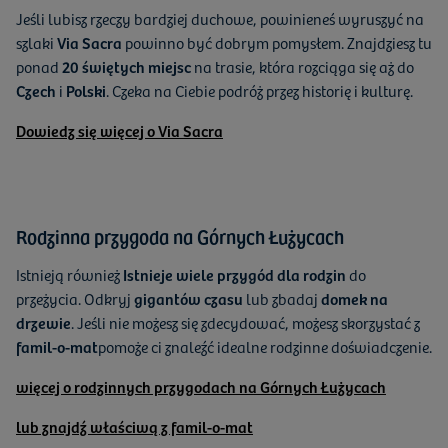
Jeśli lubisz rzeczy bardziej duchowe, powinieneś wyruszyć na
szlaki
Via Sacra
powinno być dobrym pomysłem. Znajdziesz tu
ponad
20 świętych miejsc
na trasie, która rozciąga się aż do
Czech
i
Polski
. Czeka na Ciebie podróż przez historię i kulturę.
Dowiedz się więcej o Via Sacra
Rodzinna przygoda na Górnych Łużycach
Istnieją również
Istnieje wiele przygód dla rodzin
do
przeżycia. Odkryj
gigantów czasu
lub zbadaj
domek na
drzewie
. Jeśli nie możesz się zdecydować, możesz skorzystać z
famil-o-mat
pomoże ci znaleźć idealne rodzinne doświadczenie.
więcej o rodzinnych przygodach na Górnych Łużycach
lub znajdź właściwą z famil-o-mat