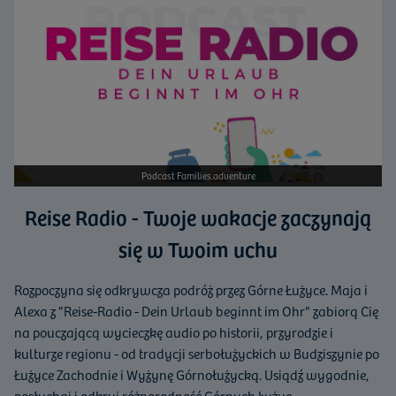
Podcast Families.adventure
Reise Radio - Twoje wakacje zaczynają
się w Twoim uchu
Rozpoczyna się odkrywcza podróż przez Górne Łużyce. Maja i
Alexa z "Reise-Radio - Dein Urlaub beginnt im Ohr" zabiorą Cię
na pouczającą wycieczkę audio po historii, przyrodzie i
kulturze regionu - od tradycji serbołużyckich w Budziszynie po
Łużyce Zachodnie i Wyżynę Górnołużycką. Usiądź wygodnie,
posłuchaj i odkryj różnorodność Górnych Łużyc.