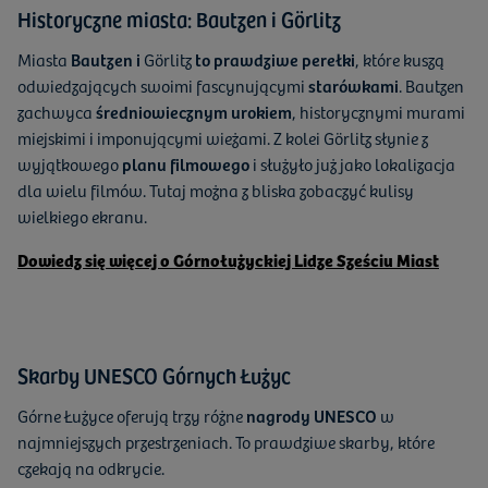
Historyczne miasta: Bautzen i Görlitz
Miasta
Bautzen i
Görlitz
to prawdziwe perełki
, które kuszą
odwiedzających swoimi fascynującymi
starówkami
. Bautzen
zachwyca
średniowiecznym urokiem
, historycznymi murami
miejskimi i imponującymi wieżami. Z kolei Görlitz słynie z
wyjątkowego
planu filmowego
i służyło już jako lokalizacja
dla wielu filmów. Tutaj można z bliska zobaczyć kulisy
wielkiego ekranu.
Dowiedz się więcej o Górnołużyckiej Lidze Sześciu Miast
Skarby UNESCO Górnych Łużyc
Górne Łużyce oferują trzy różne
nagrody UNESCO
w
najmniejszych przestrzeniach. To prawdziwe skarby, które
czekają na odkrycie.