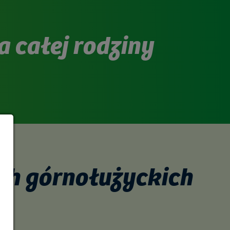
a całej rodziny
ach górnołużyckich