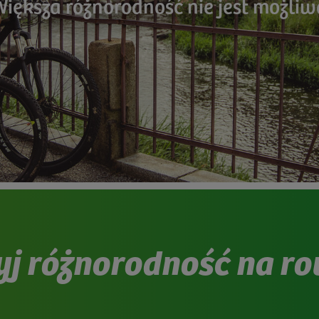
Większa różnorodność nie jest możliw
Maksymalna różnorodność
j różnorodność na r