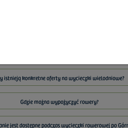
ste pytania i odpowie
y istnieją konkretne oferty na wycieczki wielodniowe?
Gdzie można wypożyczyć rowery?
nie jest dostępne podczas wycieczki rowerowej po Gór