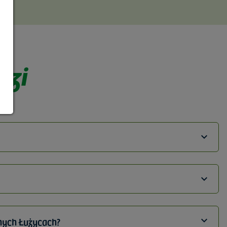
dzi
nych Łużycach?