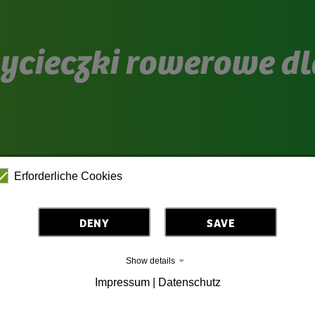
ycieczki rowerowe dl
Erforderliche Cookies
DENY
SAVE
h wycieczek po jezior
Show details
Impressum | Datenschutz