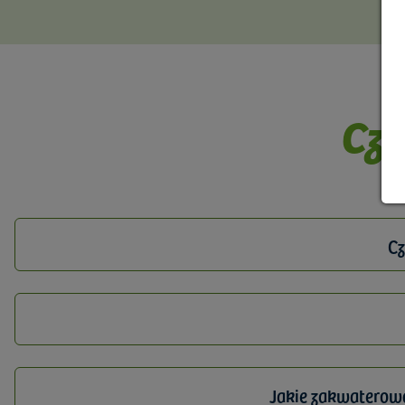
Czę
Cz
Jakie zakwaterowa