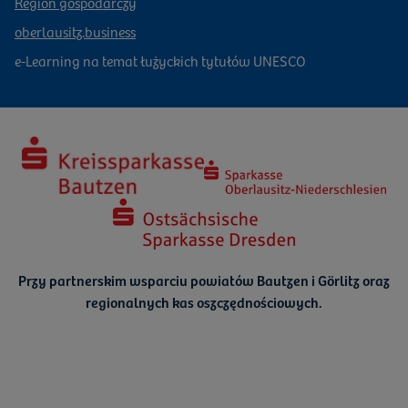
Region gospodarczy
oberlausitz.business
e-Learning na temat łużyckich tytułów UNESCO
Przy partnerskim wsparciu powiatów Bautzen i Görlitz oraz
regionalnych kas oszczędnościowych.