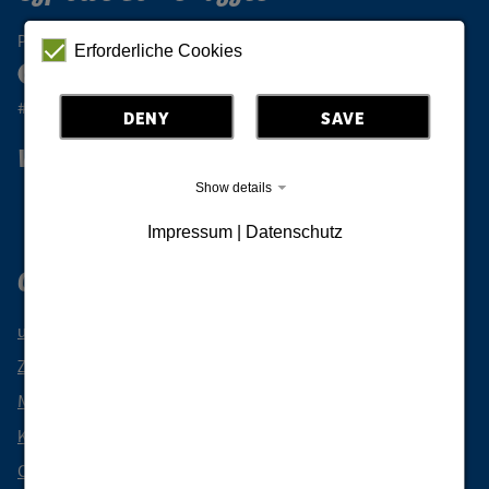
Podążaj za Oberlausitz
Erforderliche Cookies
#oberlausitzunique
DENY
SAVE
Wanderlust Górne Łużyce
Show details
Zapisz się do naszego newslettera
Impressum | Datenschutz
Górne Łużyce region wakacyjny
wydarzenia
Zarezerwuj wakacje
Mobile przez Górne Łużyce
Kulinarne przysmaki z Górnych Łużyc
Camping & Caravaning