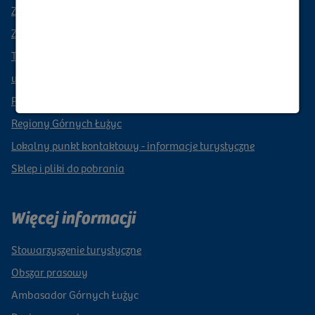
Zarezerwuj czas wolny
Zwłaszcza w przypadku noclegów
Trasy przygodowe bez barier
wirtualne doświadczenia
Podróże grupowe
Regiony Górnych Łużyc
Lokalny punkt kontaktowy - informacje turystyczne
Sklep i pliki do pobrania
Więcej informacji
Stowarzyszenie turystyczne
Obszar prasowy
Ambasador Górnych Łużyc