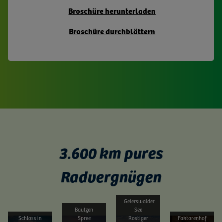
Broschüre herunterladen
Broschüre durchblättern
3.600 km pures
Radvergnügen
Geierswalder
Bautzen
See
Schloss in
Spree
Rostiger
Faktorenhof
Bild vergrößern
Bild vergrößern
Bild vergrößern
Bild vergrößern