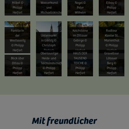
Milkel ©
Wasserkunst
Nagel ©
Eibau ©
Philipp
und
Peter
Philipp
Herfort
Michaeliskirche
Wilhelm
Herfort
Bild vergrößern
Bild vergrößern
Bild vergrößern
Bild vergrößern
Familie in
Kelchsteine
Radtour
der
Untermarkt
im Zittauer
Kloster St.
Westlausitz
in Görlitz ©
Gebirge ©
Marienthal
© Philipp
Christoph
Philipp
© Philipp
Herfort
Partsch
Herfort
Herfort
Oberlausitzer
HAUS DER
Graveltour
Blick über
Heide- und
TAUSEND
Löbauer
Bild vergrößern
Bild vergrößern
Bild vergrößern
Bild vergrößern
Zittau ©
Teichlandschaft
TEICHE ©
Berg ©
Philipp
© Philipp
Philipp
Philipp
Herfort
Herfort
Herfort
Herfort
Mit freundlicher