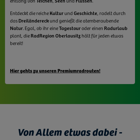
entlang von
Teichen
,
Seen
und
Flüssen
.
Entdeckt die reiche
Kultur
und
Geschichte
, radelt durch
das
Dreiländereck
und genießt die atemberaubende
Natur
. Egal, ob ihr eine
Tagestour
oder einen
Radurlaub
plant, die
RadRegion Oberlausitz
hält für jeden etwas
bereit!
Hier gehts zu unseren Premiumradrouten!
Von Allem etwas dabei -