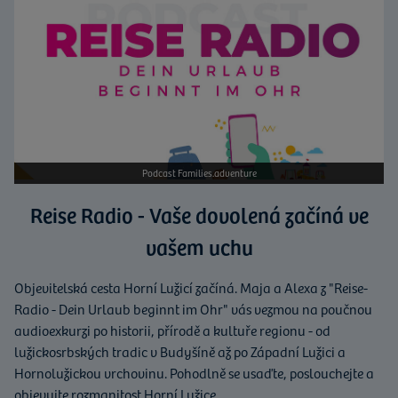
Podcast Families.adventure
Reise Radio - Vaše dovolená začíná ve
vašem uchu
Objevitelská cesta Horní Lužicí začíná. Maja a Alexa z "Reise-
Radio - Dein Urlaub beginnt im Ohr" vás vezmou na poučnou
audioexkurzi po historii, přírodě a kultuře regionu - od
lužickosrbských tradic v Budyšíně až po Západní Lužici a
Hornolužickou vrchovinu. Pohodlně se usaďte, poslouchejte a
objevujte rozmanitost Horní Lužice.