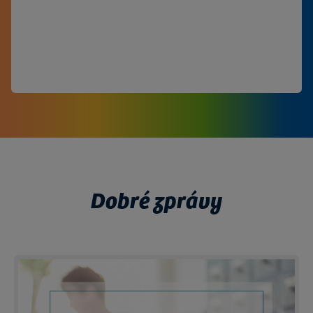
stáhněte si brožuru
listujte v brožuře
brožura k objednání
Dobré zprávy