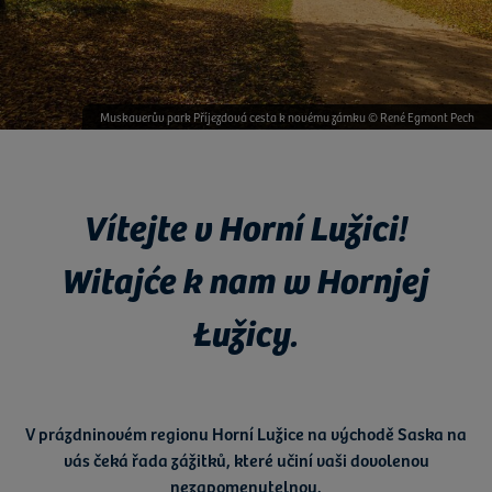
Muskauerův park Příjezdová cesta k novému zámku © René Egmont Pech
Vítejte v Horní Lužici!
Witajće k nam w Hornjej
Łužicy.
V
prázdninovém regionu Horní Lužice
na východě
Saska
na
vás čeká
řada zážitků
, které učiní vaši dovolenou
nezapomenutelnou.