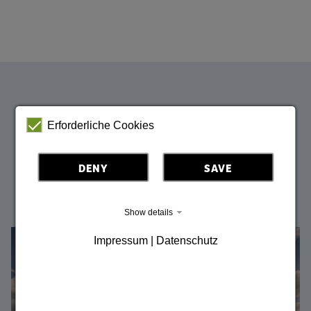
Inspirace Horní Lužice
Erforderliche Cookies
DENY
SAVE
Nechte se okouzlit krásou Horní Lužice před příští
dovolenou.
Show details
Bild vergrößern
Impressum | Datenschutz