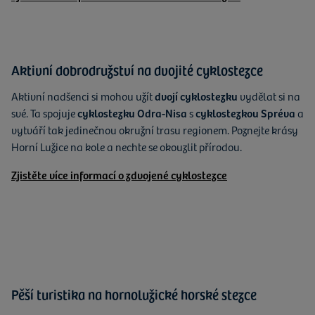
Aktivní dobrodružství na dvojité cyklostezce
Aktivní nadšenci si mohou užít
dvojí cyklostezku
vydělat si na
své. Ta spojuje
cyklostezku Odra-Nisa
s
cyklostezkou Spréva
a
vytváří tak jedinečnou okružní trasu regionem. Poznejte krásy
Horní Lužice na kole a nechte se okouzlit přírodou.
Zjistěte více informací o zdvojené cyklostezce
Pěší turistika na hornolužické horské stezce