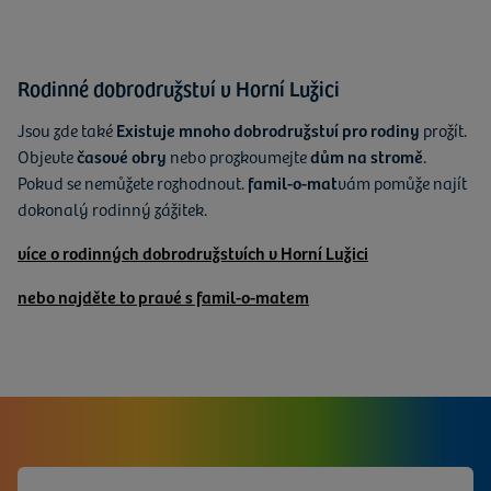
Rodinné dobrodružství v Horní Lužici
Jsou zde také
Existuje mnoho dobrodružství pro rodiny
prožít.
Objevte
časové obry
nebo prozkoumejte
dům na stromě
.
Pokud se nemůžete rozhodnout.
famil-o-mat
vám pomůže najít
dokonalý rodinný zážitek.
více o rodinných dobrodružstvích v Horní Lužici
nebo najděte to pravé s famil-o-matem