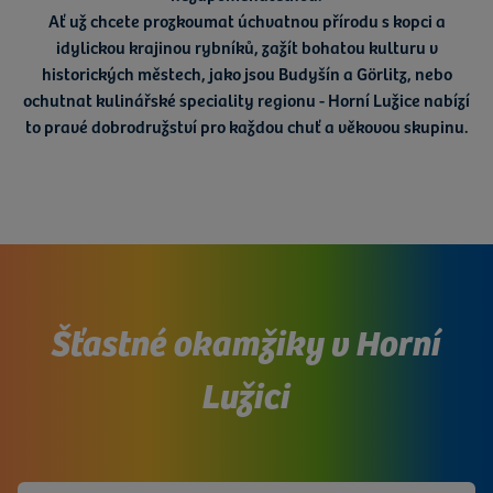
Ať už chcete prozkoumat
úchvatnou přírodu
s kopci a
idylickou krajinou rybníků, zažít
bohatou kulturu
v
historických městech, jako jsou Budyšín a Görlitz, nebo
ochutnat
kulinářské speciality
regionu - Horní Lužice nabízí
to pravé dobrodružství pro každou chuť a věkovou skupinu.
Šťastné okamžiky v Horní
Lužici