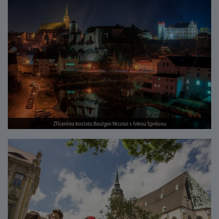
Zřícenina kostela Bautzen Nicolai s řekou Sprévou
Bild vergrößern