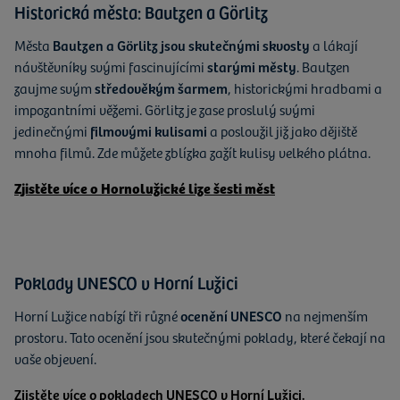
Historická města: Bautzen a Görlitz
Města
Bautzen a Görlitz jsou skutečnými skvosty
a lákají
návštěvníky svými fascinujícími
starými městy
. Bautzen
zaujme svým
středověkým šarmem
, historickými hradbami a
impozantními věžemi. Görlitz je zase proslulý svými
jedinečnými
filmovými kulisami
a posloužil již jako dějiště
mnoha filmů. Zde můžete zblízka zažít kulisy velkého plátna.
Zjistěte více o Hornolužické lize šesti měst
Poklady UNESCO v Horní Lužici
Horní Lužice nabízí tři různé
ocenění UNESCO
na nejmenším
prostoru. Tato ocenění jsou skutečnými poklady, které čekají na
vaše objevení.
Zjistěte více o pokladech UNESCO v Horní Lužici.