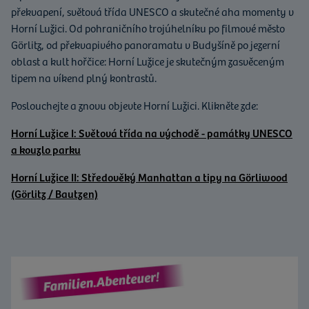
překvapení, světová třída UNESCO a skutečné aha momenty v
Horní Lužici. Od pohraničního trojúhelníku po filmové město
Görlitz, od překvapivého panoramatu v Budyšíně po jezerní
oblast a kult hořčice: Horní Lužice je skutečným zasvěceným
tipem na víkend plný kontrastů.
Poslouchejte a znovu objevte Horní Lužici. Klikněte zde:
Horní Lužice I: Světová třída na východě - památky UNESCO
a kouzlo parku
Horní Lužice II: Středověký Manhattan a tipy na Görliwood
(Görlitz / Bautzen)