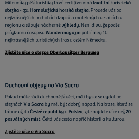
Milovníky pěší turistiky láká certifikovaná
kvalitní turistická
stezka
- tzv.
Hornolužická horská stezka
. Provede vás po
nejkrásnějších vrcholcích kopců a malebných vesnicích v
regionu a slibuje nádherné
výhledy
. Není divu, že podle
průzkumu časopisu
Wandermagazin
patří mezi 10
nejkrásnějších turistických tras v celém Německu.
Zjistěte více o stezce Oberlausitzer Bergweg
Duchovní objevy na Via Sacra
Pokud máte rádi duchovnější věci, měli byste se vydat po
stezkách
Via Sacra
by měl být dobrý nápad. Na trase, která se
táhne až do
České republiky
a
Polska
, zde najdete více než
20
posvátných míst
. Čeká vás cesta napříč historií a kulturou.
Zjistěte více o Via Sacra