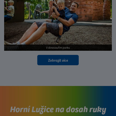
V dinosauřím parku
Zobrazit více
Horní Lužice na dosah ruky