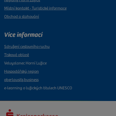
Místní kontakt - Turistické informace
Obchod a stahování
Více informací
Sdružení cestovního ruchu
Tisková oblast
Velvyslanec Horní Lužice
Hospodářský region
oberlausitz.business
e-learning o lužických titulech UNESCO