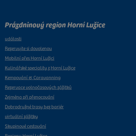
Přihlaste se k odběru našeho newsletteru
Prázdninový region Horní Lužice
události
Rezervujte si dovolenou
Mobilní přes Horní Lužici
Kulinářské speciality z Horní Lužice
Kempování & Caravanning
Rezervace volnočasových zážitků
Zejména při přenocování
Dobrodružné trasy bez bariér
virtuální zážitky
Skupinové cestování
Regiony Horní Lužice