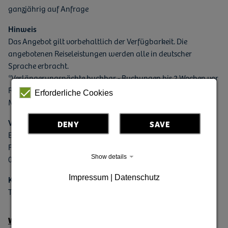
ganzjährig auf Anfrage
Hinweis
Das Angebot gilt vorbehaltlich der Verfügbarkeit. Die
angebotenen Reiseleistungen werden alle in deutscher
Sprache erbracht.
*Verlängerungsnächte buchbar - Buchungen bis 2 Wochen vor
Reiseantritt
Erforderliche Cookies
Montag ist Museumsruhetag.
Veranstalter
DENY
SAVE
Europastadt GörlitzZgorzelec GmbH
Fleischerstraße 19
02826 Görlitz
Show details
Impressum | Datenschutz
Kontakt
Telefon: +49 (0) 3581 - 4757 0
Weitere Informationen