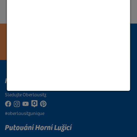
Horní Lužice Digital
Sledujte Oberlausitz
#oberlausitzunique
Putování Horní Lužicí