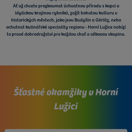
Ať už chcete prozkoumat
úchvatnou přírodu
s kopci a
idylickou krajinou rybníků, zažít
bohatou kulturu
v
historických městech, jako jsou Budyšín a Görlitz, nebo
ochutnat
kulinářské speciality
regionu - Horní Lužice nabízí
to pravé dobrodružství pro každou chuť a věkovou skupinu.
Šťastné okamžiky v Horní
Lužici