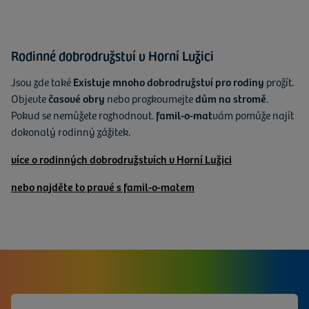
Rodinné dobrodružství v Horní Lužici
Jsou zde také
Existuje mnoho dobrodružství pro rodiny
prožít.
Objevte
časové obry
nebo prozkoumejte
dům na stromě
.
Pokud se nemůžete rozhodnout.
famil-o-mat
vám pomůže najít
dokonalý rodinný zážitek.
více o rodinných dobrodružstvích v Horní Lužici
nebo najděte to pravé s famil-o-matem