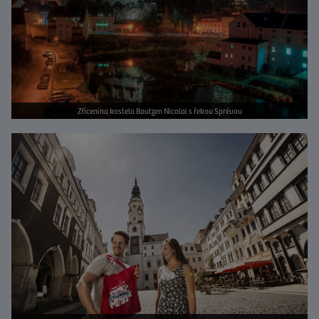
Zřícenina kostela Bautzen Nicolai s řekou Sprévou
Bild vergrößern