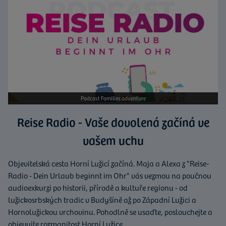
Podcast Families.adventure
Reise Radio - Vaše dovolená začíná ve
vašem uchu
Objevitelská cesta Horní Lužicí začíná. Maja a Alexa z "Reise-
Radio - Dein Urlaub beginnt im Ohr" vás vezmou na poučnou
audioexkurzi po historii, přírodě a kultuře regionu - od
lužickosrbských tradic v Budyšíně až po Západní Lužici a
Hornolužickou vrchovinu. Pohodlně se usaďte, poslouchejte a
objevujte rozmanitost Horní Lužice.