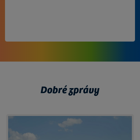
stáhněte si brožuru
listujte v brožuře
brožura k objednání
Dobré zprávy