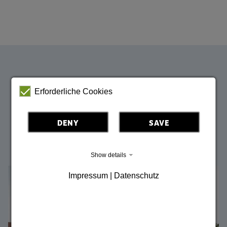
Inspirace Horní Lužice
Erforderliche Cookies
DENY
SAVE
Nechte se okouzlit krásou Horní Lužice před příští
dovolenou.
Show details
Bild vergrößern
Impressum | Datenschutz