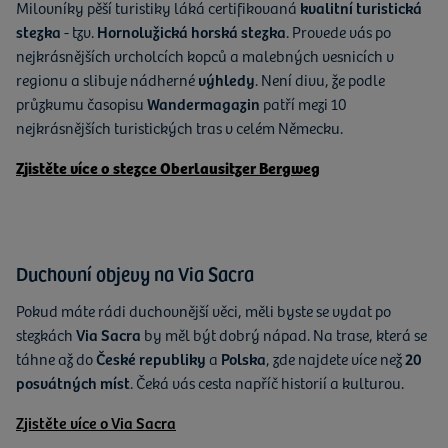
Milovníky pěší turistiky láká certifikovaná
kvalitní turistická
stezka
- tzv.
Hornolužická horská stezka
. Provede vás po
nejkrásnějších vrcholcích kopců a malebných vesnicích v
regionu a slibuje nádherné
výhledy
. Není divu, že podle
průzkumu časopisu
Wandermagazin
patří mezi 10
nejkrásnějších turistických tras v celém Německu.
Zjistěte více o stezce Oberlausitzer Bergweg
Duchovní objevy na Via Sacra
Pokud máte rádi duchovnější věci, měli byste se vydat po
stezkách
Via Sacra
by měl být dobrý nápad. Na trase, která se
táhne až do
České republiky
a
Polska
, zde najdete více než
20
posvátných míst
. Čeká vás cesta napříč historií a kulturou.
Zjistěte více o Via Sacra