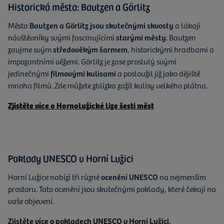
Historická města: Bautzen a Görlitz
Města
Bautzen a Görlitz jsou skutečnými skvosty
a lákají
návštěvníky svými fascinujícími
starými městy
. Bautzen
zaujme svým
středověkým šarmem
, historickými hradbami a
impozantními věžemi. Görlitz je zase proslulý svými
jedinečnými
filmovými kulisami
a posloužil již jako dějiště
mnoha filmů. Zde můžete zblízka zažít kulisy velkého plátna.
Zjistěte více o Hornolužické lize šesti měst
Poklady UNESCO v Horní Lužici
Horní Lužice nabízí tři různé
ocenění UNESCO
na nejmenším
prostoru. Tato ocenění jsou skutečnými poklady, které čekají na
vaše objevení.
Zjistěte více o pokladech UNESCO v Horní Lužici.