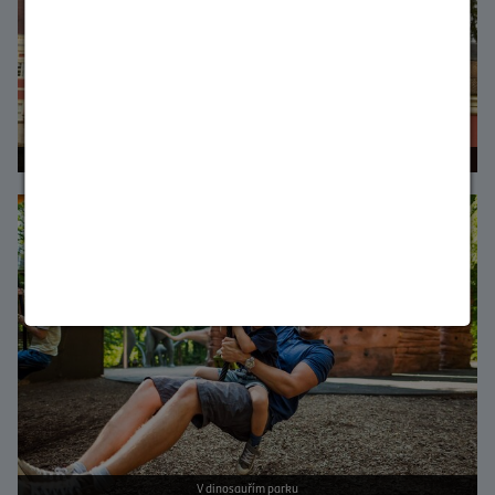
Čas na hradě
Bild vergrößern
V dinosauřím parku