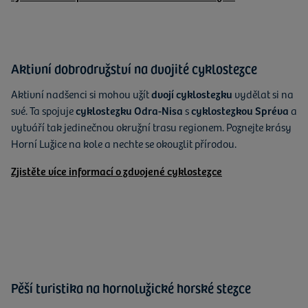
Aktivní dobrodružství na dvojité cyklostezce
Aktivní nadšenci si mohou užít
dvojí cyklostezku
vydělat si na
své. Ta spojuje
cyklostezku Odra-Nisa
s
cyklostezkou Spréva
a
vytváří tak jedinečnou okružní trasu regionem. Poznejte krásy
Horní Lužice na kole a nechte se okouzlit přírodou.
Zjistěte více informací o zdvojené cyklostezce
Pěší turistika na hornolužické horské stezce