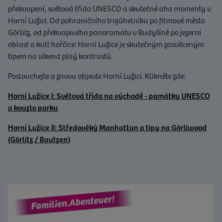
překvapení, světová třída UNESCO a skutečné aha momenty v
Horní Lužici. Od pohraničního trojúhelníku po filmové město
Görlitz, od překvapivého panoramatu v Budyšíně po jezerní
oblast a kult hořčice: Horní Lužice je skutečným zasvěceným
tipem na víkend plný kontrastů.
Poslouchejte a znovu objevte Horní Lužici. Klikněte zde:
Horní Lužice I: Světová třída na východě - památky UNESCO
a kouzlo parku
Horní Lužice II: Středověký Manhattan a tipy na Görliwood
(Görlitz / Bautzen)