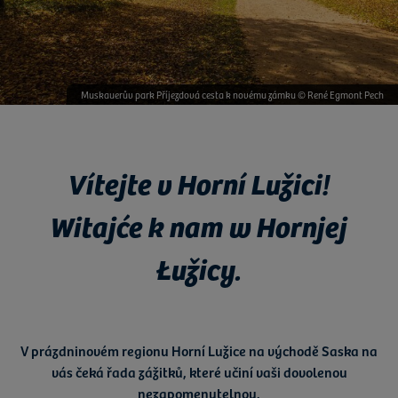
Muskauerův park Příjezdová cesta k novému zámku © René Egmont Pech
Vítejte v Horní Lužici!
Witajće k nam w Hornjej
Łužicy.
V
prázdninovém regionu Horní Lužice
na východě
Saska
na
vás čeká
řada zážitků
, které učiní vaši dovolenou
nezapomenutelnou.