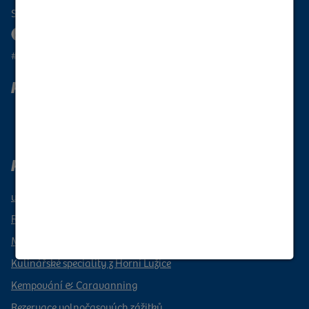
Sledujte Oberlausitz
#oberlausitzunique
Putování Horní Lužicí
Přihlaste se k odběru našeho newsletteru
Prázdninový region Horní Lužice
události
Rezervujte si dovolenou
Mobilní přes Horní Lužici
Kulinářské speciality z Horní Lužice
Kempování & Caravanning
Rezervace volnočasových zážitků