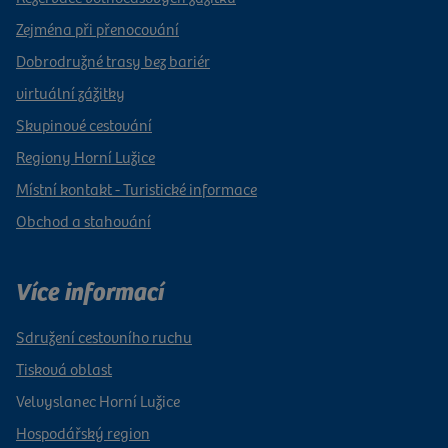
Zejména při přenocování
Dobrodružné trasy bez bariér
virtuální zážitky
Skupinové cestování
Regiony Horní Lužice
Místní kontakt - Turistické informace
Obchod a stahování
Více informací
Sdružení cestovního ruchu
Tisková oblast
Velvyslanec Horní Lužice
Hospodářský region