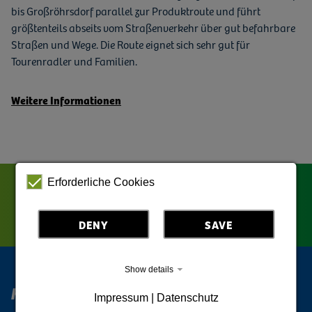
bis Großröhrsdorf parallel zur Produktroute und führt
größtenteils abseits vom Straßenverkehr über gut befahrbare
Straßen und Wege. Die Route eignet sich sehr gut für
Tourenradler und Familien.
Weitere Informationen
Erforderliche Cookies
DENY
SAVE
Show details
Horní Lužice Digital
Impressum | Datenschutz