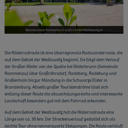
Barockschloss Rammenau © Grafox GmbH Westlausitz eV
Die Röderradroute ist eine überregionale Radwanderroute, die
auf dem Gebiet der Westlausitz beginnt. Sie folgt dem Verlauf
der Großen Röder von der Quelle bei Röderbrunn (Gemeinde
Rammenau) über Großröhrsdorf, Radeberg, Radeburg und
Großenhain bis zur Mündung in die Schwarze Elster in
Brandenburg. Abseits großer Touristenströme lässt sich
entlang dieser Route die abwechslungsreiche und interessante
Landschaft besonders gut mit dem Fahrrad erkunden.
Auf dem Gebiet der Westlausitz hat die Röderradroute eine
Länge von ca. 30 km. Der Streckenverlauf gestaltet sich als
leichte Tour ohne nennenswerte Steigungen. Die Route verläuft