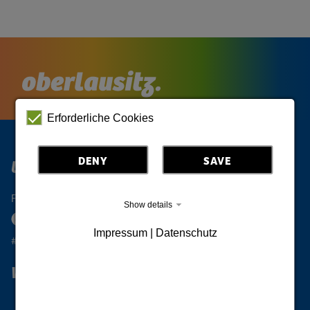
Erforderliche Cookies
DENY
SAVE
Upper Lusatia Digital
Follow the Oberlausitz
Show details
Impressum | Datenschutz
#oberlausitzunique
Wanderlust Upper Lusatia
Subscribe to newsletter