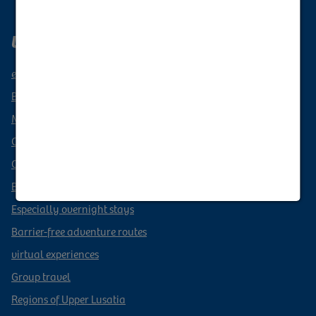
Upper Lusatia vacation region
events
Book a vacation
Mobile through Upper Lusatia
Culinary delights from Upper Lusatia
Camping & Caravanning
Book leisure experiences
Especially overnight stays
Barrier-free adventure routes
virtual experiences
Group travel
Regions of Upper Lusatia