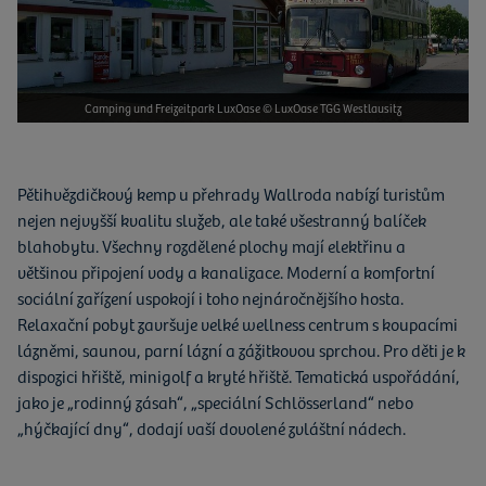
Camping und Freizeitpark LuxOase © LuxOase TGG Westlausitz
Pětihvězdičkový kemp u přehrady Wallroda nabízí turistům
nejen nejvyšší kvalitu služeb, ale také všestranný balíček
blahobytu. Všechny rozdělené plochy mají elektřinu a
většinou připojení vody a kanalizace. Moderní a komfortní
sociální zařízení uspokojí i toho nejnáročnějšího hosta.
Relaxační pobyt završuje velké wellness centrum s koupacími
lázněmi, saunou, parní lázní a zážitkovou sprchou. Pro děti je k
dispozici hřiště, minigolf a kryté hřiště. Tematická uspořádání,
jako je „rodinný zásah“, „speciální Schlösserland“ nebo
„hýčkající dny“, dodají vaší dovolené zvláštní nádech.