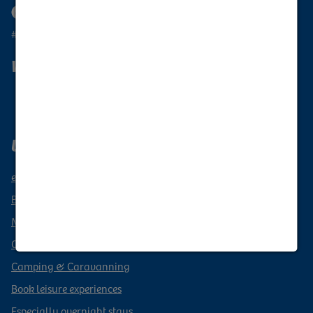
#oberlausitzunique
Wanderlust Upper Lusatia
Subscribe to newsletter
Upper Lusatia vacation region
events
Book a vacation
Mobile through Upper Lusatia
Culinary delights from Upper Lusatia
Camping & Caravanning
Book leisure experiences
Especially overnight stays