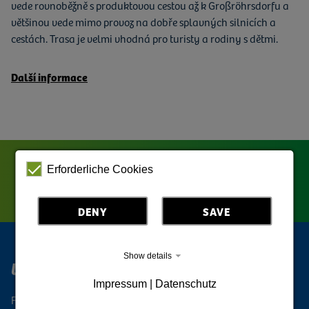
vede rovnoběžně s produktovou cestou až k Großröhrsdorfu a
většinou vede mimo provoz na dobře splavných silnicích a
cestách. Trasa je velmi vhodná pro turisty a rodiny s dětmi.
Další informace
Erforderliche Cookies
DENY
SAVE
Show details
Upper Lusatia Digital
Impressum | Datenschutz
Follow the Oberlausitz