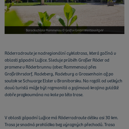
Barockschloss Rammenau © Grafox GmbH Westlausitz eV
Röderradroute je nadregionální cyklotrasa, která začíná v
oblasti západní Lužice. Sleduje průběh Großer Röder od
pramene v Röderbrunnu (obec Rammenau) přes
Großröhrsdorf, Radeberg, Radeburg a Grossenhain až po
soutok se Schwarze Elster v Braniborsku. Na rozdíl od velkých
davů turistů může být rozmanitá a zajímavá krajina zvláště
dobře prozkoumána na kole po této trase.
V oblasti západní Lužice má Röderradroute délku asi 30 km.
Trasa je snadná prohlídka bez výrazných přechodů. Trasa