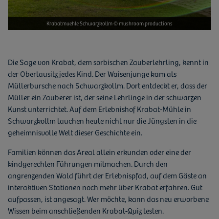
Krabatmuehle Schwarzkollm © mushroom productions
Die Sage von Krabat, dem sorbischen Zauberlehrling, kennt in
der Oberlausitz jedes Kind. Der Waisenjunge kam als
Müllerbursche nach Schwarzkollm. Dort entdeckt er, dass der
Müller ein Zauberer ist, der seine Lehrlinge in der schwarzen
Kunst unterrichtet. Auf dem Erlebnishof Krabat-Mühle in
Schwarzkollm tauchen heute nicht nur die Jüngsten in die
geheimnisvolle Welt dieser Geschichte ein.
Familien können das Areal allein erkunden oder eine der
kindgerechten Führungen mitmachen. Durch den
angrenzenden Wald führt der Erlebnispfad, auf dem Gäste an
interaktiven Stationen noch mehr über Krabat erfahren. Gut
aufpassen, ist angesagt. Wer möchte, kann das neu erworbene
Wissen beim anschließenden Krabat-Quiz testen.