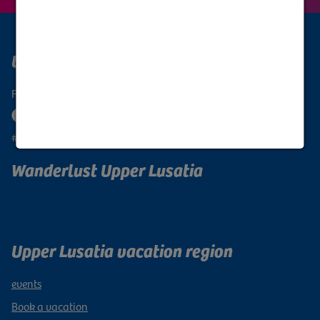
Upper Lusatia Digital
Follow the Oberlausitz
#oberlausitzunique
Wanderlust Upper Lusatia
Subscribe to newsletter
Upper Lusatia vacation region
events
Book a vacation