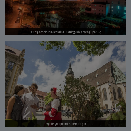
Ruiny kościoła Nicolai w Budziszynie z rzeką Sprewą
Bild vergrößern
Wycieczka po mieście Bautzen