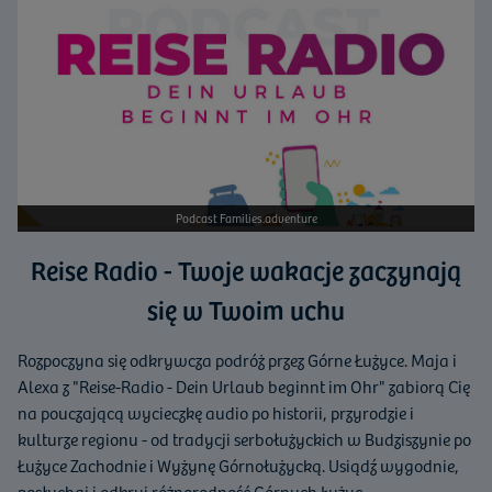
Podcast Families.adventure
Reise Radio - Twoje wakacje zaczynają
się w Twoim uchu
Rozpoczyna się odkrywcza podróż przez Górne Łużyce. Maja i
Alexa z "Reise-Radio - Dein Urlaub beginnt im Ohr" zabiorą Cię
na pouczającą wycieczkę audio po historii, przyrodzie i
kulturze regionu - od tradycji serbołużyckich w Budziszynie po
Łużyce Zachodnie i Wyżynę Górnołużycką. Usiądź wygodnie,
posłuchaj i odkryj różnorodność Górnych Łużyc.