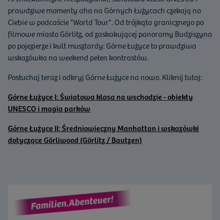
prawdziwe momenty aha na Górnych Łużycach czekają na
Ciebie w podcaście "World Tour". Od trójkąta granicznego po
filmowe miasto Görlitz, od zaskakującej panoramy Budziszyna
po pojezierze i kult musztardy: Górne Łużyce to prawdziwa
wskazówka na weekend pełen kontrastów.
Posłuchaj teraz i odkryj Górne Łużyce na nowo. Kliknij tutaj:
Górne Łużyce I: Światowa klasa na wschodzie - obiekty
UNESCO i magia parków
Górne Łużyce II: Średniowieczny Manhattan i wskazówki
dotyczące Görliwood (Görlitz / Bautzen)