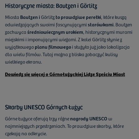
Historyczne miasta: Bautzen i Görlitz
Miasta
Bautzen i
Görlitz
to prawdziwe perełki
, które kuszą
odwiedzających swoimi fascynującymi
starówkami
. Bautzen
zachwyca
średniowiecznym urokiem
, historycznymi murami
miejskimi i imponującymi wieżami. Z kolei Görlitz słynie z
wyjątkowego
planu filmowego
i służyło już jako lokalizacja
dla wielu filmów. Tutaj można z bliska zobaczyć kulisy
wielkiego ekranu.
Dowiedz się więcej o Górnołużyckiej Lidze Sześciu Miast
Skarby UNESCO Górnych Łużyc
Górne Łużyce oferują trzy różne
nagrody UNESCO
w
najmniejszych przestrzeniach. To prawdziwe skarby, które
czekają na odkrycie.