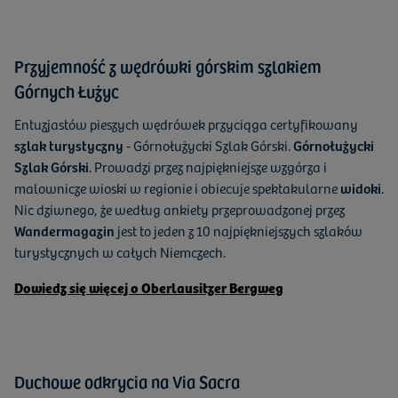
Przyjemność z wędrówki górskim szlakiem
Górnych Łużyc
Entuzjastów pieszych wędrówek przyciąga certyfikowany
szlak turystyczny
- Górnołużycki Szlak Górski.
Górnołużycki
Szlak Górski
. Prowadzi przez najpiękniejsze wzgórza i
malownicze wioski w regionie i obiecuje spektakularne
widoki
.
Nic dziwnego, że według ankiety przeprowadzonej przez
Wandermagazin
jest to jeden z 10 najpiękniejszych szlaków
turystycznych w całych Niemczech.
Dowiedz się więcej o Oberlausitzer Bergweg
Duchowe odkrycia na Via Sacra