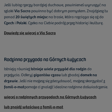
Jeśli lubisz rzeczy bardziej duchowe, powinieneś wyruszyć na
szlaki
Via Sacra
powinno być dobrym pomysłem. Znajdziesz tu
ponad
20 świętych miejsc
na trasie, która rozciąga się aż do
Czech
i
Polski
. Czeka na Ciebie podróż przez historię i kulturę.
Dowiedz się więcej o Via Sacra
Rodzinna przygoda na Górnych Łużycach
Istnieją również
Istnieje wiele przygód dla rodzin
do
przeżycia. Odkryj
gigantów czasu
lub zbadaj
domek na
drzewie
. Jeśli nie możesz się zdecydować, możesz skorzystać z
famil-o-mat
pomoże ci znaleźć idealne rodzinne doświadczenie.
więcej o rodzinnych przygodach na Górnych Łużycach
lub znajdź właściwą z famil-o-mat