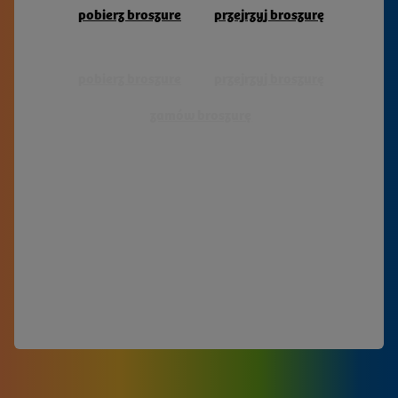
Oberlausitzer Sechsstädtebund. Erst im Jahr 1815
pobierz broszure
przejrzyj broszurę
wurde der Sechsstädtebund als Folge des Wiener
Kongresses aufgelöst. Dennoch sind diese sechs
Städte immer ganz besondere Anziehungspunkte für
pobierz broszure
przejrzyj broszurę
Reisende aus aller Welt. Sie staunen über prächtige
Bürgerhäuser, stolze Kirchen und wehrhafte
zamów broszurę
Befestigungsanlagen aus der Epoche, die jene
sechs Städte zusammenschmiedete.
pobierz broszure
przejrzyj broszurę
zamów broszurę