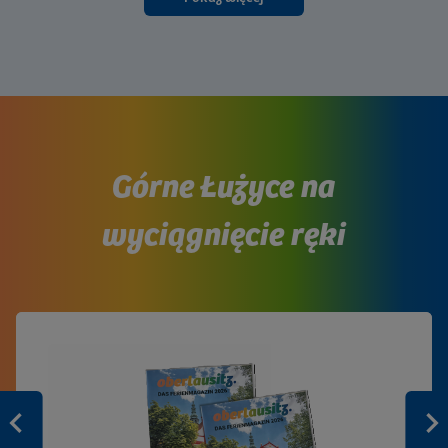
Górne Łużyce na
wyciągnięcie ręki
Zurück