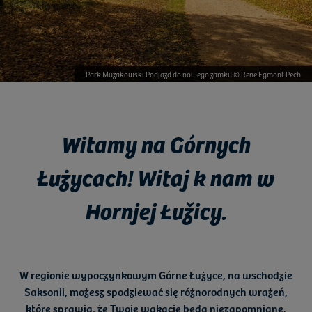
Park Mużakowski Podjazd do nowego zamku © Rene Egmont Pech
Witamy na Górnych
Łużycach! Witaj k nam w
Hornjej Łužicy.
W
regionie wypoczynkowym Górne Łużyce
, na wschodzie
Saksonii
, możesz spodziewać się
różnorodnych wrażeń
,
które sprawią, że Twoje wakacje będą niezapomniane.