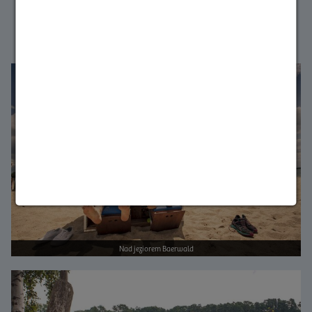
Pozwól się oczarować pięknem Górnych Łużyc
przed kolejnymi wakacjami.
Bild vergrößern
Nad jeziorem Baerwald
Bild vergrößern