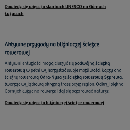
Dowiedz się więcej o skarbach UNESCO na Górnych
Łużycach
Aktywne przygody na bliźniaczej ścieżce
rowerowej
Aktywni entuzjaści mogą cieszyć się
podwójną ścieżką
rowerową
w pełni wykorzystać swoje możliwości. Łączy ona
ścieżkę rowerową
Odra-Nysa
ze
ścieżką rowerową Szprewa
,
tworząc wyjątkową okrężną trasę przez region. Odkryj piękno
Górnych Łużyc na rowerze i daj się oczarować naturze.
Dowiedz się więcej o bliźniaczej ścieżce rowerowej