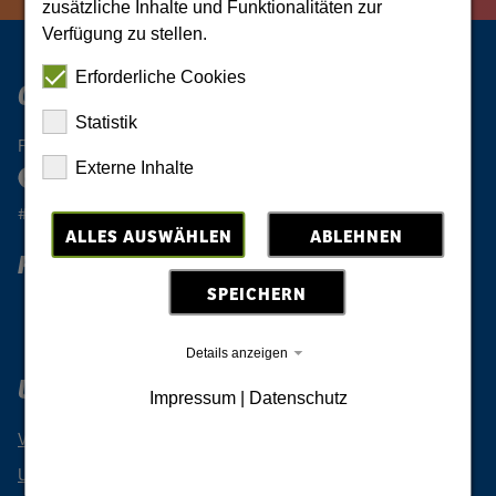
zusätzliche Inhalte und Funktionalitäten zur
Verfügung zu stellen.
Erforderliche Cookies
Oberlausitz Digital
Statistik
Folge der Oberlausitz
Externe Inhalte
#oberlausitzeinmalig
ALLES AUSWÄHLEN
ABLEHNEN
Reiselust Oberlausitz
SPEICHERN
Newsletter abonnieren
Details anzeigen
Urlaubsregion Oberlausitz
Impressum
|
Datenschutz
Veranstaltungen
Urlaub buchen