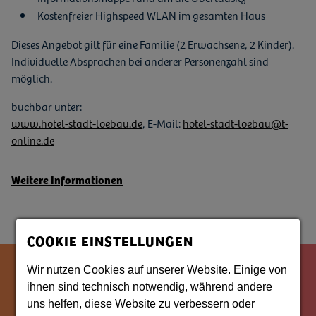
Kostenfreier Highspeed WLAN im gesamten Haus
Dieses Angebot gilt für eine Familie (2 Erwachsene, 2 Kinder).
Individuelle Absprachen bei anderer Personenzahl sind
möglich.
buchbar unter:
www.hotel-stadt-loebau.de
, E-Mail:
hotel-stadt-loebau@t-
online.de
Weitere Informationen
COOKIE EINSTELLUNGEN
Wir nutzen Cookies auf unserer Website. Einige von
ihnen sind technisch notwendig, während andere
uns helfen, diese Website zu verbessern oder