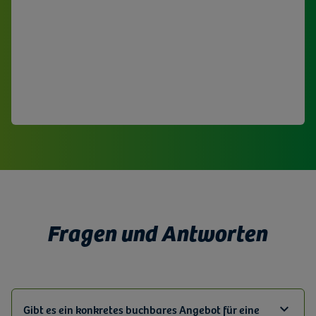
Altersklassen. Im Mühlenladen erwarten die Besucher in
der Osterzeit zudem köstliche und
regionale Überraschungen.
Osterflyer der Hammermühle mit Köstlichkeiten als PDF
zur Webseite Hammermühle Bautzen
Fragen und Antworten
Gibt es ein konkretes buchbares Angebot für eine