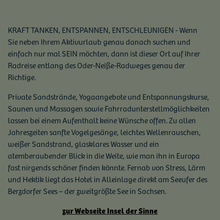
KRAFT TANKEN, ENTSPANNEN, ENTSCHLEUNIGEN - Wenn
Sie neben Ihrem Aktivurlaub genau danach suchen und
einfach nur mal SEIN möchten, dann ist dieser Ort auf Ihrer
Radreise entlang des Oder-Neiße-Radweges genau der
Richtige.
Private Sandstrände, Yogaangebote und Entspannungskurse,
Saunen und Massagen sowie Fahrradunterstellmöglichkeiten
lassen bei einem Aufenthalt keine Wünsche offen. Zu allen
Jahreszeiten sanfte Vogelgesänge, leichtes Wellenrauschen,
weißer Sandstrand, glasklares Wasser und ein
atemberaubender Blick in die Weite, wie man ihn in Europa
fast nirgends schöner finden könnte. Fernab von Stress, Lärm
und Hektik liegt das Hotel in Alleinlage direkt am Seeufer des
Berzdorfer Sees – der zweitgrößte See in Sachsen.
zur Webseite Insel der Sinne