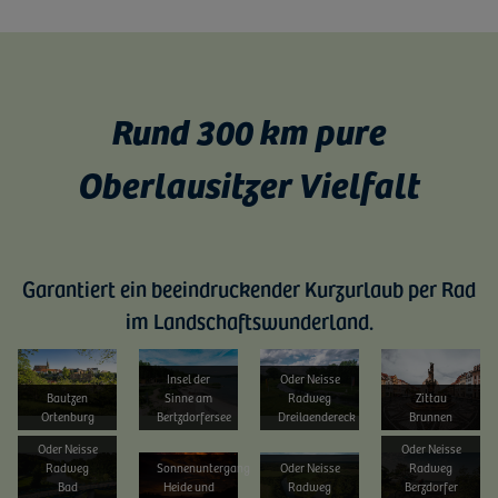
Rund 300 km pure
Oberlausitzer Vielfalt
Garantiert ein beeindruckender Kurzurlaub per Rad
im Landschaftswunderland.
Bild vergrößern
Bild vergrößern
Bild vergrößern
Bild vergrößern
Insel der
Oder Neisse
Bautzen
Sinne am
Radweg
Zittau
Ortenburg
Bertzdorfersee
Dreilaendereck
Brunnen
Oder Neisse
Oder Neisse
Bild vergrößern
Bild vergrößern
Bild vergrößern
Bild vergrößern
Radweg
Sonnenuntergang
Oder Neisse
Radweg
Bad
Heide und
Radweg
Berzdorfer