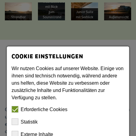
Wellnessbereich
Bild vergrößern
Bild vergrößern
Bild vergrößern
Bild vergrößern
mit Blick
zum
Junior Suite
Strandbar
Saunastrand
mit Seeblick
Außenansicht
COOKIE EINSTELLUNGEN
Landhotel und Spreetal
Wir nutzen Cookies auf unserer Website. Einige von
ihnen sind technisch notwendig, während andere
Grubschütz
uns helfen, diese Website zu verbessern oder
zusätzliche Inhalte und Funktionalitäten zur
Verfügung zu stellen.
Grubschütz liegt ca. 2 km vor der 1000-jährigen Stadt Bautzen
Erforderliche Cookies
und dem Oberlausitzer Bergland. Aufgrund seiner Lage kann
Statistik
es Ausgangspunkt für interessante Radausflüge sein, sowohl
durch das Landschaftsschutzgebiet entlang der Spree nach
Externe Inhalte