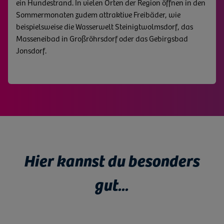
ein Hundestrand. In vielen Orten der Region öffnen in den
anderem die Ocean Beach Bar an der Talsperre Bautzen.
entstand in einer für die Region traditionellen Bauweise
Sommermonaten zudem attraktive Freibäder, wie
Dort können Besucher übrigens auch Minigolf auf der
und ist ein echter Blickfang.
beispielsweise die Wasserwelt Steinigtwolmsdorf, das
Monstergolfanlage spielen oder mutig im Hochseilgarten
Masseneibad in Großröhrsdorf oder das Gebirgsbad
klettern. Wer es ruhiger mag, geht lieber angeln oder
Jonsdorf.
nutzt Saunamöglichkeiten in der Nähe der Seen und
Bäder, beispielsweise im Trixi-Bad Großschönau.
Hier kannst du besonders
gut...