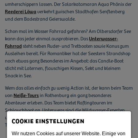
umherschippern lassen. Der Solarkatamaran Aqua Phönix der
Reederei Löwa
verkehrt zwischen Stadthafen Senftenberg
und dem Badestrand Geierswalde.
Schon mal im Wasser Fahrrad gefahren? Am Olbersdorfer See
kann das jeder einmal ausprobieren. Das
Unterwasser-
Fahrrad
steht neben Ruder- und Tretbooten sowie Kanus zum
Ausleihen bereit. Für Romantiker hat der Seestern Strandshop
noch etwas ganz Besonderes im Angebot: das Candle-Boot
sticht mit Laternen, flauschigen Kissen, Sekt und kleinem
Snack in See.
Wem das alles einfach zu wenig Action ist, der kann beim Team
von
Neiße-Tours
in Rothenburg ein ganz besonderes
Abenteuer erleben. Das Team bietet Raftingtouren im
Schlauchboot an. Unterwegs sind die Wildwasser-Experten
und ihre Gruppen im Dreiländereck Deutschland-Polen-
COOKIE EINSTELLUNGEN
Tschechien, auf Lausitzer Neiße, Bober, Queis und der Iser.
Wir nutzen Cookies auf unserer Website. Einige von