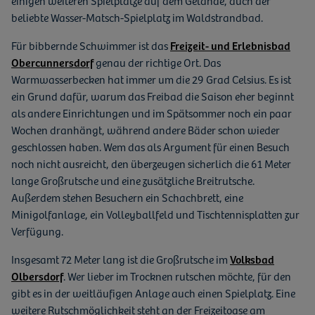
einigen weiteren Spielplätze auf dem Gelände, auch der
beliebte Wasser-Matsch-Spielplatz im Waldstrandbad.
Für bibbernde Schwimmer ist das
Freizeit- und Erlebnisbad
Obercunnersdorf
genau der richtige Ort. Das
Warmwasserbecken hat immer um die 29 Grad Celsius. Es ist
ein Grund dafür, warum das Freibad die Saison eher beginnt
als andere Einrichtungen und im Spätsommer noch ein paar
Wochen dranhängt, während andere Bäder schon wieder
geschlossen haben. Wem das als Argument für einen Besuch
noch nicht ausreicht, den überzeugen sicherlich die 61 Meter
lange Großrutsche und eine zusätzliche Breitrutsche.
Außerdem stehen Besuchern ein Schachbrett, eine
Minigolfanlage, ein Volleyballfeld und Tischtennisplatten zur
Verfügung.
Insgesamt 72 Meter lang ist die Großrutsche im
Volksbad
Olbersdorf
. Wer lieber im Trocknen rutschen möchte, für den
gibt es in der weitläufigen Anlage auch einen Spielplatz. Eine
weitere Rutschmöglichkeit steht an der Freizeitoase am