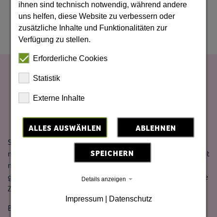
ihnen sind technisch notwendig, während andere
uns helfen, diese Website zu verbessern oder
zusätzliche Inhalte und Funktionalitäten zur
Verfügung zu stellen.
Erforderliche Cookies
Statistik
... Sport am Wasser treiben
Externe Inhalte
ALLES AUSWÄHLEN
ABLEHNEN
Sport und Wasser lassen sich in der Oberlausitz wunderbar
SPEICHERN
miteinander verbinden. An den Seen der Region ist längst nicht
mehr nur für Wanderer, Radfahrer oder Inlineskater etwas
geboten. Diverse Anbieter sorgen dafür, dass Familien eine fitte
Details anzeigen
Zeit am und im Wasser verbringen.
Impressum
|
Datenschutz
Bei
„Wake and Beach“
am Halbendorfer See kann jeder