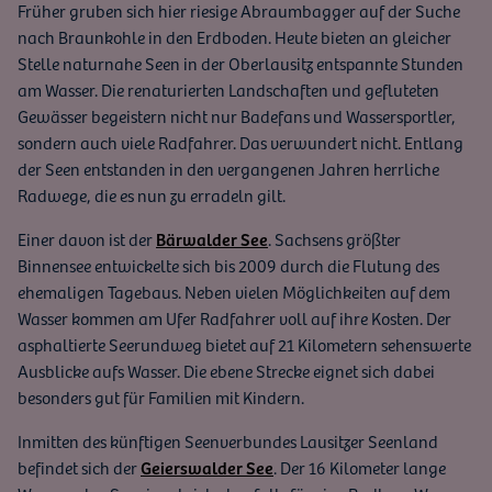
Früher gruben sich hier riesige Abraumbagger auf der Suche
nach Braunkohle in den Erdboden. Heute bieten an gleicher
Stelle naturnahe Seen in der Oberlausitz entspannte Stunden
am Wasser. Die renaturierten Landschaften und gefluteten
Gewässer begeistern nicht nur Badefans und Wassersportler,
sondern auch viele Radfahrer. Das verwundert nicht. Entlang
der Seen entstanden in den vergangenen Jahren herrliche
Radwege, die es nun zu erradeln gilt.
Einer davon ist der
Bärwalder See
. Sachsens größter
Binnensee entwickelte sich bis 2009 durch die Flutung des
ehemaligen Tagebaus. Neben vielen Möglichkeiten auf dem
Wasser kommen am Ufer Radfahrer voll auf ihre Kosten. Der
asphaltierte Seerundweg bietet auf 21 Kilometern sehenswerte
Ausblicke aufs Wasser. Die ebene Strecke eignet sich dabei
besonders gut für Familien mit Kindern.
Inmitten des künftigen Seenverbundes Lausitzer Seenland
befindet sich der
Geierswalder See
. Der 16 Kilometer lange