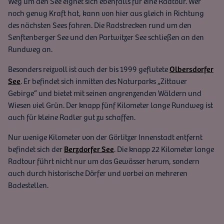
Weg um den See eignet sich ebenfalls für eine Radtour. Wer
noch genug Kraft hat, kann von hier aus gleich in Richtung
des nächsten Sees fahren. Die Radstrecken rund um den
Senftenberger See und den Partwitzer See schließen an den
Rundweg an.
Besonders reizvoll ist auch der bis 1999 geflutete
Olbersdorfer
See
. Er befindet sich inmitten des Naturparks „Zittauer
Gebirge“ und bietet mit seinen angrenzenden Wäldern und
Wiesen viel Grün. Der knapp fünf Kilometer lange Rundweg ist
auch für kleine Radler gut zu schaffen.
Nur wenige Kilometer von der Görlitzer Innenstadt entfernt
befindet sich der
Berzdorfer See
. Die knapp 22 Kilometer lange
Radtour führt nicht nur um das Gewässer herum, sondern
auch durch historische Dörfer und vorbei an mehreren
Badestellen.