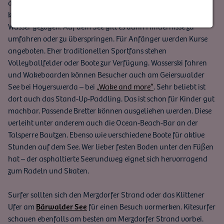
ausprobieren, ob er sich auf Wasserski oder Wakeboard halten
kann. Mutige werden dafür an einer Seil-Liftanlage über das
Wasser gezogen. Auf dem See gilt es dann Hindernisse zu
umfahren oder zu überspringen. Für Anfänger werden Kurse
angeboten. Eher traditionellen Sportfans stehen
Volleyballfelder oder Boote zur Verfügung. Wasserski fahren
und Wakeboarden können Besucher auch am Geierswalder
See bei Hoyerswerda – bei
„Wake and more“
. Sehr beliebt ist
dort auch das Stand-Up-Paddling. Das ist schon für Kinder gut
machbar. Passende Bretter können ausgeliehen werden. Diese
verleiht unter anderem auch die Ocean-Beach-Bar an der
Talsperre Bautzen. Ebenso wie verschiedene Boote für aktive
Stunden auf dem See. Wer lieber festen Boden unter den Füßen
hat – der asphaltierte Seerundweg eignet sich hervorragend
zum Radeln und Skaten.
Surfer sollten sich den Merzdorfer Strand oder das Klittener
Ufer am
Bärwalder See
für einen Besuch vormerken. Kitesurfer
schauen ebenfalls am besten am Merzdorfer Strand vorbei.