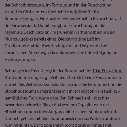
der Schrotholzsauna, im Torhaus und in der Rauchsauna
erwarten Gäste unterschiedlichste Aufgüsse für ihr
Saunavergnügen. Eine weitere Besonderheit in Krauschwitz ist
das Gradierwerk. Damit knüpft die Einrichtung an die
regionale Geschichte an. Im früheren Hermannsbad in Bad
Muskau gab es bereits eines. Die salzhaltige Luft im
Gradierwerk wirkt lösend-reinigend und ist gerade bei
chronischen Atemwegserkrankungen eine Unterstützung im
Heilungsprozess.
Schwitzen im Fass ist jetzt in der Saunawelt im
Trixi-Freizeitbad
Großschönau angesagt. Seit neuestem steht eine Fasssauna im
Garten des Wellness-Tempels. Ebenso wie die Finnhaus- und die
Blockhaussauna versprüht sie mit ihrer Holzoptik ein rustikal-
gemütliches Flair. Wenn draußen Schnee liegt, ist es hier
besonders heimelig. Bis zu drei Mal am Tag gibt es in der
Blockhaussauna einen Aufguss mit frischem Knoblauchsud.
Danach geht es mit dem Saunameister in das Waldstrandbad
zum Abkühlen. Der Spa-Bereich lockt darüber hinaus mit