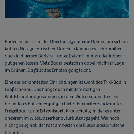
Baden im See ist in der Oberlausitz nur eine Option, um sich im
kühlen Nass zu erfrischen. Daneben können es sich Familien
auch in diversen Bädern – unter freiem Himmel oder indoor –
gut gehen lassen. Viele Bäder bestechen dabei mit ihrer Lage
im Grünen. Da fällt das Erholen ganz leicht.
Eine der bekanntesten Einrichtungen ist wohl das
Trixi-Bad
in
Großschönau. Das hängt auch mit dem dortigen
Waldstrandbad zusammen, in dem Walrossdame Trixi ein
besonderes Rutschvergnügen bietet. Ein weiteres bekanntes
Freizeitbad ist die
Erlebniswelt Krauschwitz
, in der es unter
anderem im Wildwasserkanal turbulent zugeht. Wer noch
nicht genug hat, der rast am besten die Riesenwasserrutsche
herunter.