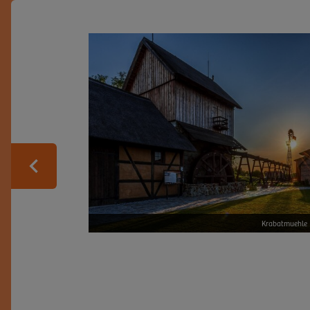
Zurück
Krabatmuehle
Druschkas Wallfahrtsgottesdie
Sorbisches Oster