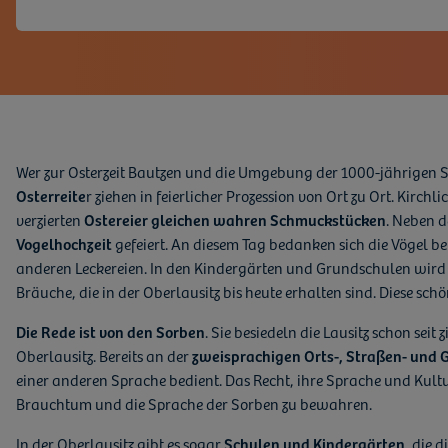
Wer zur Osterzeit Bautzen und die Umgebung der 1000-jährigen S
Osterreite
r ziehen in feierlicher Prozession von Ort zu Ort. Kirch
verzierten
Ostereier gleichen wahren Schmuckstücken
. Neben 
Vogelhochzeit
gefeiert. An diesem Tag bedanken sich die Vögel b
anderen Leckereien. In den Kindergärten und Grundschulen wird 
Bräuche, die in der Oberlausitz bis heute erhalten sind. Diese sch
Die Rede ist von den Sorben
. Sie besiedeln die Lausitz schon se
Oberlausitz. Bereits an der
zweisprachigen Orts-, Straßen- und
einer anderen Sprache bedient. Das Recht, ihre Sprache und Kultu
Brauchtum und die Sprache der Sorben zu bewahren.
In der Oberlausitz gibt es sogar
Schulen und Kindergärten
, die d