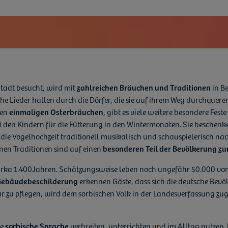
tadt besucht, wird mit
zahlreichen Bräuchen und Traditionen
in Be
liche Lieder hallen durch die Dörfer, die sie auf ihrem Weg durchquer
den
einmaligen Osterbräuchen
, gibt es viele weitere besondere Fes
ei den Kindern für die Fütterung in den Wintermonaten. Sie beschenk
die Vogelhochzeit traditionell musikalisch und schauspielerisch 
önen Traditionen sind auf einen
besonderen Teil der Bevölkerung zu
it zirka 1.400Jahren. Schätzungsweise leben noch ungefähr 50.000 vo
 Gebäudebeschilderung
erkennen Gäste, dass sich die deutsche Bevölk
r zu pflegen, wird dem sorbischen Volk in der Landesverfassung zuge
ie
sorbische Sprache
verbreiten, unterrichten und im Alltag nutzen.