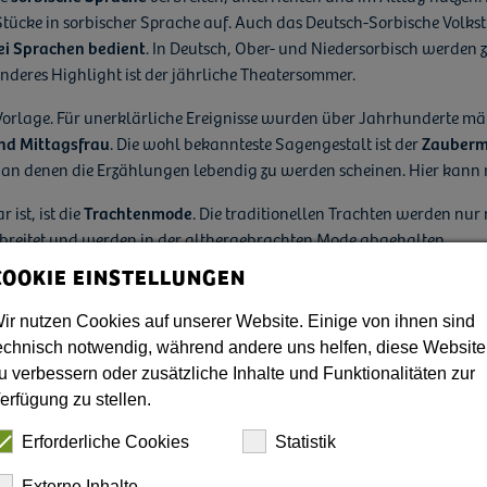
Stücke in sorbischer Sprache auf. Auch das Deutsch-Sorbische Volksthe
ei Sprachen bedient
. In Deutsch, Ober- und Niedersorbisch werden 
sonderes Highlight ist der jährliche Theatersommer.
Vorlage. Für unerklärliche Ereignisse wurden über Jahrhunderte mä
und Mittagsfrau
. Die wohl bekannteste Sagengestalt ist der
Zauberm
e, an denen die Erzählungen lebendig zu werden scheinen. Hier kan
ist, ist die
Trachtenmode
. Die traditionellen Trachten werden nur
erbreitet und werden in der althergebrachten Mode abgehalten.
COOKIE EINSTELLUNGEN
 Welt der sorbischen Kultur!
ir nutzen Cookies auf unserer Website. Einige von ihnen sind
echnisch notwendig, während andere uns helfen, diese Website
ie sich von den farbenfrohen, traditionell verzierten Ostereiern
u verbessern oder zusätzliche Inhalte und Funktionalitäten zur
erfügung zu stellen.
Erforderliche Cookies
Statistik
Externe Inhalte