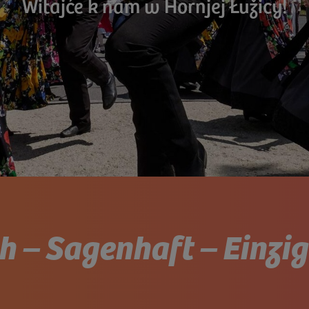
Witajće k nam w Hornjej Łužicy!
h – Sagenhaft – Einzi