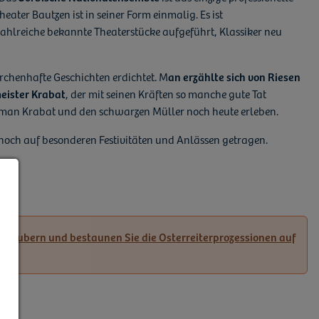
ater Bautzen ist in seiner Form einmalig. Es ist
zahlreiche bekannte Theaterstücke aufgeführt, Klassiker neu
rchenhafte Geschichten erdichtet. M
an erzählte sich von Riesen
eister Krabat
, der mit seinen Kräften so manche gute Tat
n man Krabat und den schwarzen Müller noch heute erleben.
 noch auf besonderen Festivitäten und Anlässen getragen.
 verzaubern und bestaunen Sie die Osterreiterprozessionen auf