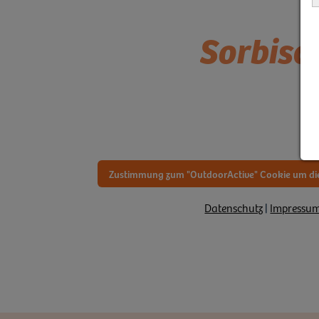
Sorbisch
Zustimmung zum "OutdoorActive" Cookie um die
Datenschutz
|
Impressu