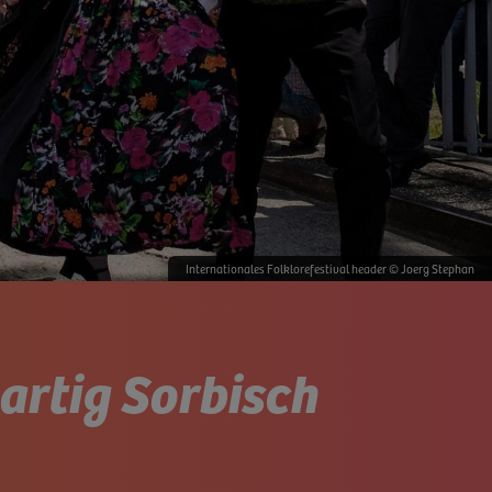
Internationales Folklorefestival header © Joerg Stephan
gartig Sorbisch