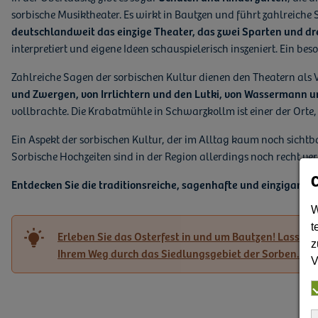
sorbische Musiktheater. Es wirkt in Bautzen und führt zahlreiche 
deutschlandweit das einzige Theater, das zwei Sparten und dr
interpretiert und eigene Ideen schauspielerisch inszeniert. Ein be
Zahlreiche Sagen der sorbischen Kultur dienen den Theatern als 
und Zwergen, von Irrlichtern und den Lutki, von Wassermann 
vollbrachte. Die Krabatmühle in Schwarzkollm ist einer der Ort
Ein Aspekt der sorbischen Kultur, der im Alltag kaum noch sichtbar 
Sorbische Hochzeiten sind in der Region allerdings noch recht v
Entdecken Sie die traditionsreiche, sagenhafte und einzigartige
W
t
Erleben Sie das Osterfest in und um Bautzen! Lassen S
z
Ihrem Weg durch das Siedlungsgebiet der Sorben.
V