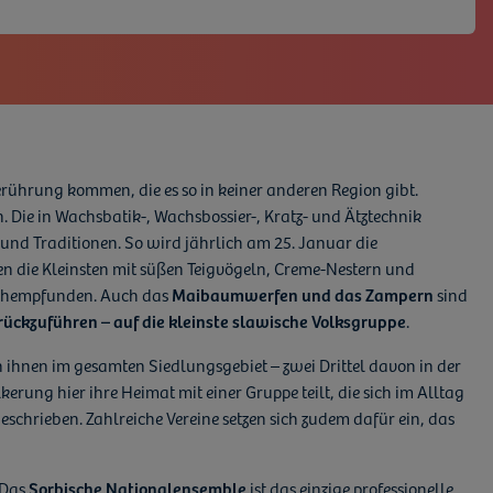
rührung kommen, die es so in keiner anderen Region gibt.
en. Die in Wachsbatik-, Wachsbossier-, Kratz- und Ätztechnik
te und Traditionen. So wird jährlich am 25. Januar die
en die Kleinsten mit süßen Teigvögeln, Creme-Nestern und
nachempfunden. Auch das
Maibaumwerfen und das Zampern
sind
rückzuführen – auf die kleinste slawische Volksgruppe
.
n ihnen im gesamten Siedlungsgebiet – zwei Drittel davon in der
erung hier ihre Heimat mit einer Gruppe teilt, die sich im Alltag
schrieben. Zahlreiche Vereine setzen sich zudem dafür ein, das
 Das
Sorbische Nationalensemble
ist das einzige professionelle