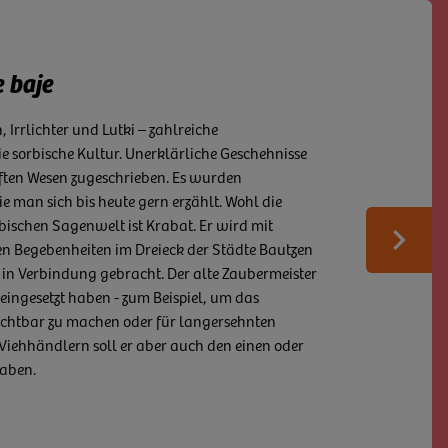
 bohate tradicije
e baje
sch - Serbja – jónkrótni
ne Traditionen so leidenschaftlich, wie die
Irrlichter und Lutki – zahlreiche
ffenheit und Bewahrung der eigenen Identität
, Zampern, Osterreiten, Hahnrupfen oder das
e sorbische Kultur. Unerklärliche Geschehnisse
die Sorben in der Oberlausitz. Die traditionellen
Sorben pflegen übers Jahr verteilt zahlreiche
ten Wesen zugeschrieben. Es wurden
lawischen Volkes werden noch heute zu einigen
onders das Osterfest ist zu einem jährlichen
ie man sich bis heute gern erzählt. Wohl die
tionalen Folklorefestival, Hochzeiten oder zu
em Interesse geworden. Osterreiter ziehen durch
bischen Sagenwelt ist Krabat. Er wird mit
en und Veranstaltungen getragen. Obwohl die
Weit
elle Ostereier, ob in Wachsbatik-, Wachsbossier-,
en Begebenheiten im Dreieck der Städte Bautzen
um noch verbreitet ist, leben die Sorben ihre
iert, sind vielerorts zu finden.
n Verbindung gebracht. Der alte Zaubermeister
te ist das sorbische Siedlungsgebiet der
s eingesetzt haben - zum Beispiel, um das
wärtiger Zweisprachigkeit geprägt, die sogar
erlausitz erfahren
uchtbar zu machen oder für langersehnten
dern zu sehen ist.
Viehhändlern soll er aber auch den einen oder
haben.