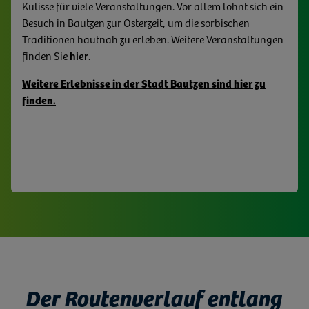
Kulisse für viele Veranstaltungen. Vor allem lohnt sich ein
hier besonders wohl. Bautzen und die Oberlausitzer
Hier finden finden Sie mehr Informationen zum
Besuch in Bautzen zur Osterzeit, um die sorbischen
Heide- und Teichlandschaft gehören übrigens zum
Oberlausitzer Bergland.
Traditionen hautnah zu erleben. Weitere Veranstaltungen
Siedlungsgebiet der Sorben – einem kleinen slawischen
finden Sie
hier
.
Volk. Die Sorben leben hier seit Jahrhunderten und
pflegen seither ihre eigene Sprache, farbenfrohen
Weitere Erlebnisse in der Stadt Bautzen sind hier zu
Bräuche und Traditionen. So werden die vielseitigen,
finden.
kulturellen Angebote abgerundet.
Hier finde Sie Informationen zur Oberlausitzer Heide-
und Teichlandschaft
Der Routenverlauf entlang