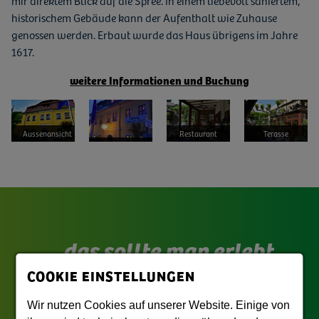
historischem Gebäude kann der Aufenthalt wie Zuhause
genossen werden. Erbaut wurde das Haus übrigens im Jahre
1617.
weitere Informationen und Buchung
Bild vergrößern
Bild vergrößern
Bild vergrößern
Bild vergrößern
Aussenansicht
Restaurant
Terasse
... das sollte man erlebt
COOKIE EINSTELLUNGEN
haben!
Wir nutzen Cookies auf unserer Website. Einige von