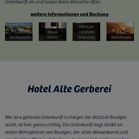
Unterkunft ab und lassen keine Wünsche offen.
weitere Informationen und Buchung
Bild vergrößern
Bild vergrößern
Bild vergrößern
Bild vergrößern
Frühstuck
Deluxe
Landhotel
Aussenansicht
Zimmer
Grubschütz
Kräutersauna
Hotel Alte Gerberei
Wer eine zentrale Unterkunft in Herzen der Altstadt Bautzen
sucht, ist hier genau richtig. Die Unterkunft liegt direkt an
einem Wahrzeichen von Bautzen, der alten Wasserkunst und
mir direktem Blick auf die Spree. In einem liebevoll saniertem,