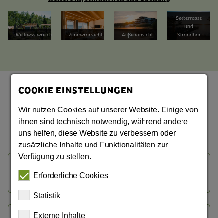
Bild vergrößern
Bild vergrößern
Bild vergrößern
Bild vergrößern
Seeterrasse
und
Wellnessbereich
Zimmeransicht
Außenansicht
Strandbar
COOKIE EINSTELLUNGEN
Fragen und Antworten
Wir nutzen Cookies auf unserer Website. Einige von
ihnen sind technisch notwendig, während andere
uns helfen, diese Website zu verbessern oder
zusätzliche Inhalte und Funktionalitäten zur
Verfügung zu stellen.
Wie ist die Routenführung des Oder-Neiße-
Erforderliche Cookies
Radweges?
Statistik
Externe Inhalte