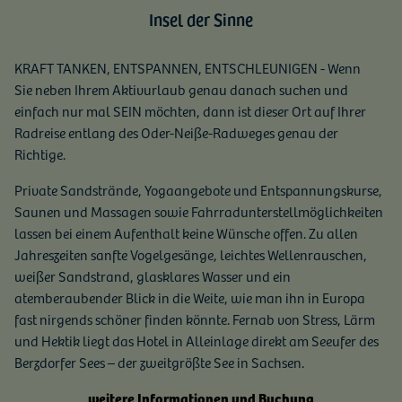
Insel der Sinne
KRAFT TANKEN, ENTSPANNEN, ENTSCHLEUNIGEN - Wenn
Sie neben Ihrem Aktivurlaub genau danach suchen und
einfach nur mal SEIN möchten, dann ist dieser Ort auf Ihrer
Radreise entlang des Oder-Neiße-Radweges genau der
Richtige.
Private Sandstrände, Yogaangebote und Entspannungskurse,
Saunen und Massagen sowie Fahrradunterstellmöglichkeiten
lassen bei einem Aufenthalt keine Wünsche offen. Zu allen
Jahreszeiten sanfte Vogelgesänge, leichtes Wellenrauschen,
weißer Sandstrand, glasklares Wasser und ein
atemberaubender Blick in die Weite, wie man ihn in Europa
fast nirgends schöner finden könnte. Fernab von Stress, Lärm
und Hektik liegt das Hotel in Alleinlage direkt am Seeufer des
Berzdorfer Sees – der zweitgrößte See in Sachsen.
weitere Informationen und Buchung