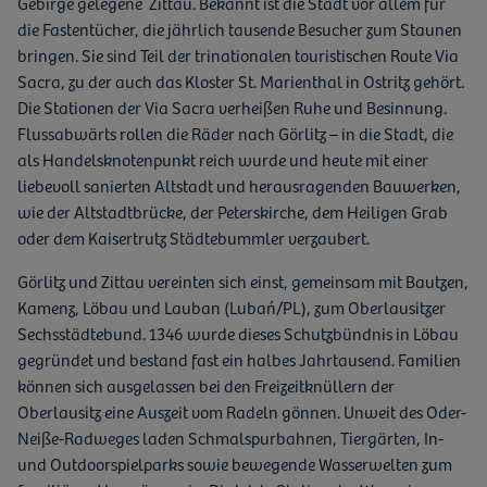
Gebirge gelegene Zittau. Bekannt ist die Stadt vor allem für
die Fastentücher, die jährlich tausende Besucher zum Staunen
bringen. Sie sind Teil der trinationalen touristischen Route Via
Sacra, zu der auch das Kloster St. Marienthal in Ostritz gehört.
Die Stationen der Via Sacra verheißen Ruhe und Besinnung.
Flussabwärts rollen die Räder nach Görlitz – in die Stadt, die
als Handelsknotenpunkt reich wurde und heute mit einer
liebevoll sanierten Altstadt und herausragenden Bauwerken,
wie der Altstadtbrücke, der Peterskirche, dem Heiligen Grab
oder dem Kaisertrutz Städtebummler verzaubert.
Görlitz und Zittau vereinten sich einst, gemeinsam mit Bautzen,
Kamenz, Löbau und Lauban (Lubań/PL), zum Oberlausitzer
Sechsstädtebund. 1346 wurde dieses Schutzbündnis in Löbau
gegründet und bestand fast ein halbes Jahrtausend. Familien
können sich ausgelassen bei den Freizeitknüllern der
Oberlausitz eine Auszeit vom Radeln gönnen. Unweit des Oder-
Neiße-Radweges laden Schmalspurbahnen, Tiergärten, In-
und Outdoorspielparks sowie bewegende Wasserwelten zum