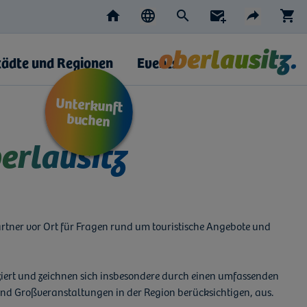
Home
Suche
Newsletter
S
Sprache wählen
Teilen
AKTIVE SPRACHE: DEUTSCH
DE
CZ
EN
PL
Facebo
E-M
tädte und Regionen
Events
Unterkunft
buchen
erlausitz
rtner vor Ort für Fragen rund um touristische Angebote und
iziert und zeichnen sich insbesondere durch einen umfassenden
und Großveranstaltungen in der Region berücksichtigen, aus.