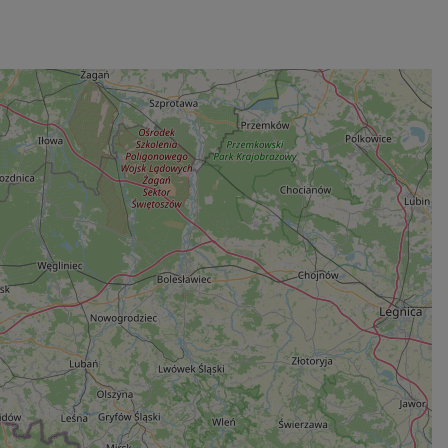
Leaflet
| Map data ©
OpenStreetMap
contributors,
CC-BY-SA
, Imagery ©
Mapbox