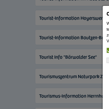
Tourist-Information Hoyerswerda
W
t
z
Tourist-Information Bautzen-Bud
V
Tourist Info "Bärwalder See"
Tourismuszentrum Naturpark Zitt
Tourismus-Information Herrnhut