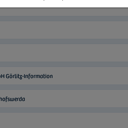
H Görlitz-Information
chofswerda