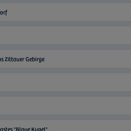
orf
s Zittauer Gebirge
astes "Blaue Kugel"