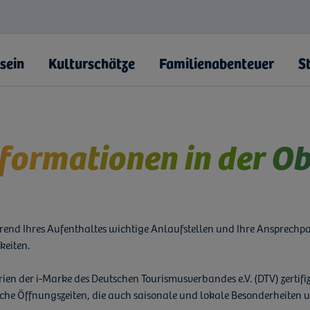
sein
Kulturschätze
Familienabenteuer
S
nformationen in der Ob
uter Brüdergemeine"
end Ihres Aufenthaltes wichtige Anlaufstellen und Ihre Ansprechpa
eiten.
akowa
ien der i-Marke des Deutschen Tourismusverbandes e.V. (DTV) zertif
landschaft
iz
liche Öffnungszeiten, die auch saisonale und lokale Besonderheiten 