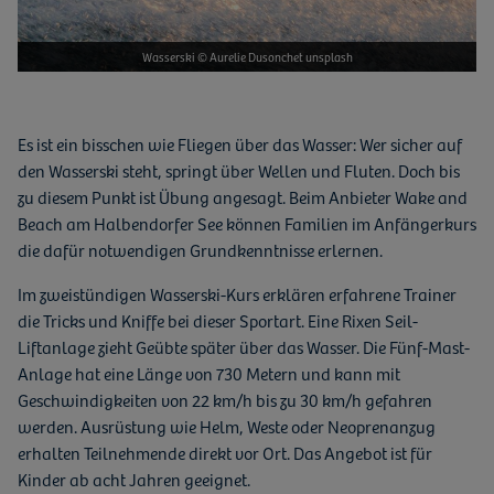
Wasserski © Aurelie Dusonchet unsplash
Es ist ein bisschen wie Fliegen über das Wasser: Wer sicher auf
den Wasserski steht, springt über Wellen und Fluten. Doch bis
zu diesem Punkt ist Übung angesagt. Beim Anbieter Wake and
Beach am Halbendorfer See können Familien im Anfängerkurs
die dafür notwendigen Grundkenntnisse erlernen.
Im zweistündigen Wasserski-Kurs erklären erfahrene Trainer
die Tricks und Kniffe bei dieser Sportart. Eine Rixen Seil-
Liftanlage zieht Geübte später über das Wasser. Die Fünf-Mast-
Anlage hat eine Länge von 730 Metern und kann mit
Geschwindigkeiten von 22 km/h bis zu 30 km/h gefahren
werden. Ausrüstung wie Helm, Weste oder Neoprenanzug
erhalten Teilnehmende direkt vor Ort. Das Angebot ist für
Kinder ab acht Jahren geeignet.