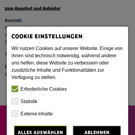
zum Angebot und Anbieter
Kontakt:
Wake and Beach Halbendorf
Am See 1
COOKIE EINSTELLUNGEN
02959 Schleife
Wir nutzen Cookies auf unserer Website. Einige von
Telefon: +49 (0) 35773 / 910050
ihnen sind technisch notwendig, während andere
uns helfen, diese Website zu verbessern oder
kontakt@wakeboard-halbendorf.de
zusätzliche Inhalte und Funktionalitäten zur
www.wakeboard-halbendorf.d
e
Verfügung zu stellen.
Erforderliche Cookies
Statistik
Externe Inhalte
ALLES AUSWÄHLEN
ABLEHNEN