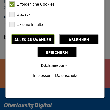
Fleischerstraße 19
Erforderliche Cookies
02826 Görlitz
Statistik
Kontakt
Telefon: +49 (0) 3581 - 4757 0
Externe Inhalte
Weitere Informationen
ALLES AUSWÄHLEN
ABLEHNEN
SPEICHERN
Details anzeigen
Impressum
|
Datenschutz
Oberlausitz Digital