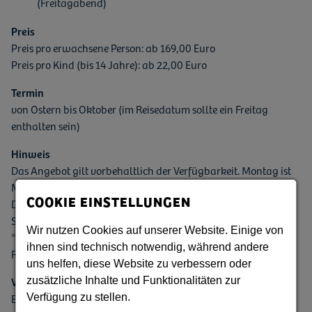
(Freitagabend)
Preis
Preis pro erwachsene Person: ab 169,00 Euro
Preis pro Kind (bis 14 Jahre): ab 22,00 Euro
Termin
von Ostern bis Oktober (im Reisedatum sollte ein Freitag
enthalten sein)
Hinweis
Das Angebot gilt vorbehaltlich der Verfügbarkeit. Montag ist
Museumsruhetag.
COOKIE EINSTELLUNGEN
Die angebotenen Reiseleistungen werden alle in deutscher
Sprache erbracht.
Wir nutzen Cookies auf unserer Website. Einige von
*Verlängerungsnacht buchbar - Buchungen bis 4 Wochen vor
ihnen sind technisch notwendig, während andere
Reiseantritt
uns helfen, diese Website zu verbessern oder
Veranstalter
zusätzliche Inhalte und Funktionalitäten zur
Europastadt GörlitzZgorzelec GmbH
Verfügung zu stellen.