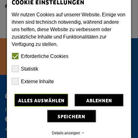
COOKIE EINSTELLUNGEN
direkt zum Anbieter und Angebot
Wir nutzen Cookies auf unserer Website. Einige von
ihnen sind technisch notwendig, während andere
uns helfen, diese Website zu verbessern oder
zusätzliche Inhalte und Funktionalitäten zur
Verfügung zu stellen.
Erforderliche Cookies
Statistik
Externe Inhalte
Oberlausitz Digital
ALLES AUSWÄHLEN
ABLEHNEN
Folge der Oberlausitz
SPEICHERN
#oberlausitzeinmalig
Details anzeigen