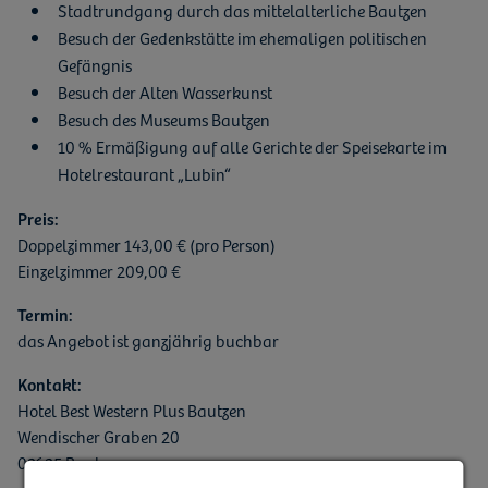
Stadtrundgang durch das mittelalterliche Bautzen
Besuch der Gedenkstätte im ehemaligen politischen
Gefängnis
Besuch der Alten Wasserkunst
Besuch des Museums Bautzen
10 % Ermäßigung auf alle Gerichte der Speisekarte im
Hotelrestaurant „Lubin“
Preis:
Doppelzimmer 143,00 € (pro Person)
Einzelzimmer 209,00 €
Termin:
das Angebot ist ganzjährig buchbar
Kontakt:
Hotel Best Western Plus Bautzen
Wendischer Graben 20
02625 Bautzen