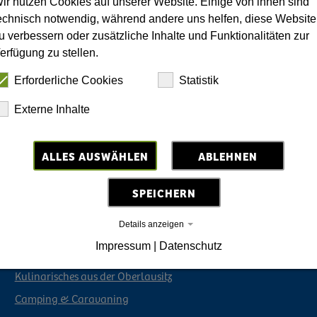
ir nutzen Cookies auf unserer Website. Einige von ihnen sind
echnisch notwendig, während andere uns helfen, diese Website
u verbessern oder zusätzliche Inhalte und Funktionalitäten zur
erfügung zu stellen.
Erforderliche Cookies
Statistik
Externe Inhalte
ALLES AUSWÄHLEN
ABLEHNEN
Urlaubsregion Oberlausitz
SPEICHERN
Veranstaltungen
Details anzeigen
Urlaub buchen
Impressum
|
Datenschutz
Mobil durch die Oberlausitz
Kulinarisches aus der Oberlausitz
Camping & Caravaning