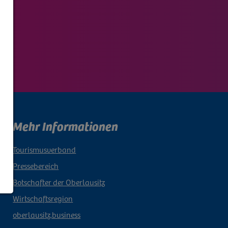
Mehr Informationen
Tourismusverband
Pressebereich
Botschafter der Oberlausitz
Wirtschaftsregion
oberlausitz.business