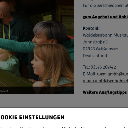
Für die verschiedenen S
zum Angebot und Anbi
Kontakt:
Waldeisenbahn Muska
Jahnstraße 5
02943 Weißwasser
Deutschland
Tel.: 03576 207472
E-Mail:
wem.gmbh@wal
www.waldeisenbahn.d
ctions
Weitere Ausflugstipps
COOKIE EINSTELLUNGEN