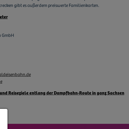
trecken gibt es außerdem preiswerte Familienkarten.
eter
u GmbH
deisenbahn.de
e
 und Reiseziele entlang der Dampfbahn-Route in ganz Sachsen