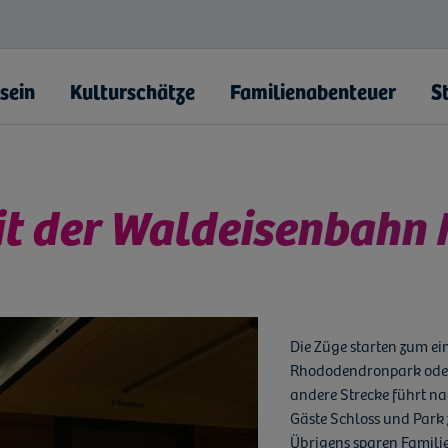
sein
Kulturschätze
Familienabenteuer
S
it der Waldeisenbahn
uter Brüdergemeine"
Die Züge starten zum ein
akowa
Rhododendronpark oder 
andere Strecke führt n
Gäste Schloss und Park 
landschaft
iz
Übrigens sparen Familie