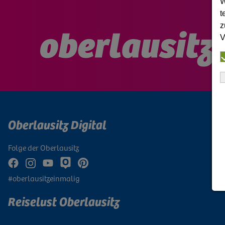
W
t
z
V
Oberlausitz Digital
Folge der Oberlausitz
#oberlausitzeinmalig
Reiselust Oberlausitz
Newsletter abonnieren