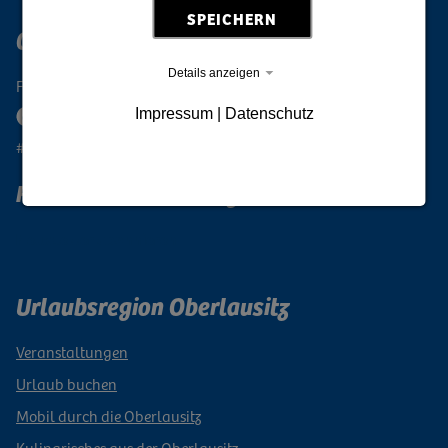
SPEICHERN
Oberlausitz Digital
Details anzeigen
Folge der Oberlausitz
Impressum
|
Datenschutz
#oberlausitzeinmalig
Reiselust Oberlausitz
Newsletter abonnieren
Urlaubsregion Oberlausitz
Veranstaltungen
Urlaub buchen
Mobil durch die Oberlausitz
Kulinarisches aus der Oberlausitz