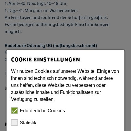
1. April–30. Nov. tägl. 10–18 Uhr,
1. Dez.–31. März nur an Wochenenden,
An Feiertagen und während der Schulferien geöffnet.
Es sind jederzeit witterungsbedingte Einschränkungen
möglich.
Rodelpark Oderwitz UG (haftungsbeschränkt)
Spitzbergstraße 4 a–b
COOKIE EINSTELLUNGEN
02791 Oderwitz
Wir nutzen Cookies auf unserer Website. Einige von
Telefon: +49 35842 / 2 62 73
ihnen sind technisch notwendig, während andere
uns helfen, diese Website zu verbessern oder
info@rodelbahn-oderwitz.de
zusätzliche Inhalte und Funktionalitäten zur
Verfügung zu stellen.
Erforderliche Cookies
Statistik
Weitere Informationen