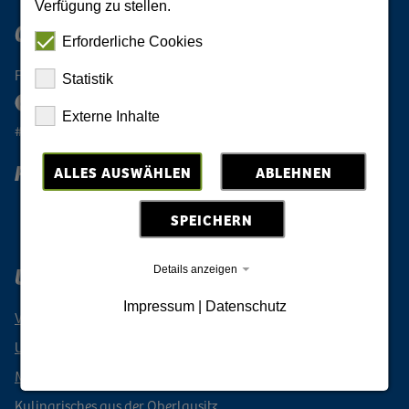
Verfügung zu stellen.
Oberlausitz Digital
Erforderliche Cookies
Folge der Oberlausitz
Statistik
Externe Inhalte
#oberlausitzeinmalig
Reiselust Oberlausitz
ALLES AUSWÄHLEN
ABLEHNEN
Newsletter abonnieren
SPEICHERN
Urlaubsregion Oberlausitz
Details anzeigen
Impressum
|
Datenschutz
Veranstaltungen
Urlaub buchen
Mobil durch die Oberlausitz
Kulinarisches aus der Oberlausitz