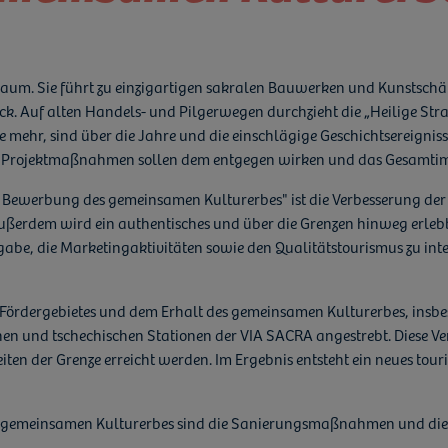
lturraum. Sie führt zu einzigartigen sakralen Bauwerken und Kunstsc
ck. Auf alten Handels- und Pilgerwegen durchzieht die „Heilige Str
 mehr, sind über die Jahre und die einschlägige Geschichtsereignisse
e Projektmaßnahmen sollen dem entgegen wirken und das Gesamtima
 Bewerbung des gemeinsamen Kulturerbes" ist die Verbesserung der A
erdem wird ein authentisches und über die Grenzen hinweg erlebbar
gabe, die Marketingaktivitäten sowie den Qualitätstourismus zu int
es Fördergebietes und dem Erhalt des gemeinsamen Kulturerbes, ins
chen und tschechischen Stationen der VIA SACRA angestrebt. Diese V
n der Grenze erreicht werden. Im Ergebnis entsteht ein neues touri
s gemeinsamen Kulturerbes sind die Sanierungsmaßnahmen und die 