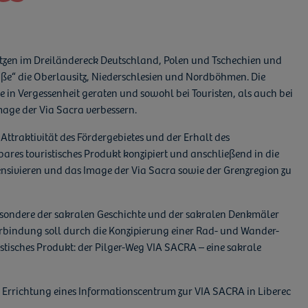
hätzen im Dreiländereck Deutschland, Polen und Tschechien und
aße“ die Oberlausitz, Niederschlesien und Nordböhmen. Die
 in Vergessenheit geraten und sowohl bei Touristen, als auch bei
ge der Via Sacra verbessern.
ttraktivität des Fördergebietes und der Erhalt des
es touristisches Produkt konzipiert und anschließend in die
ensivieren und das Image der Via Sacra sowie der Grenzregion zu
besondere der sakralen Geschichte und der sakralen Denkmäler
erbindung soll durch die Konzipierung einer Rad- und Wander-
stisches Produkt: der Pilger-Weg VIA SACRA – eine sakrale
Errichtung eines Informationscentrum zur VIA SACRA in Liberec