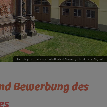
Loretokapelle in Rumburk Loreta Rumburk Svata chyse header © Jiri Stejskal
 und Bewerbung des
es