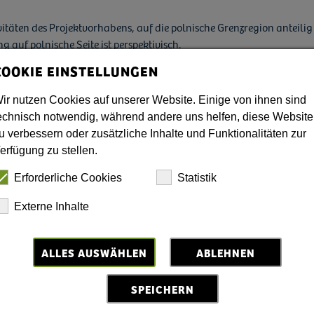
vitäten des Projektvorhabens, auf die polnische Grenzregion anteil
 auf polnische Seite ist perspektivisch.
COOKIE EINSTELLUNGEN
ir nutzen Cookies auf unserer Website. Einige von ihnen sind
echnisch notwendig, während andere uns helfen, diese Website
u verbessern oder zusätzliche Inhalte und Funktionalitäten zur
a Sacra
erfügung zu stellen.
Erforderliche Cookies
Statistik
n mbH (Leadpartner)
Externe Inhalte
arienthal
ALLES AUSWÄHLEN
ABLEHNEN
SPEICHERN