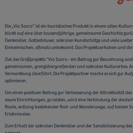
Die „Via Sacra“ ist ein touristisches Produkt in einem alten Ku
blickt auf eine über tausendjährige, gemeinsame Geschichte zurü
Denkmäler, Gotteshäuser, sakralen Kunstschätze und viele weitere
Einheimischen, oftmals unbekannt. Das Projektvorhaben und di
Ziel des Großprojekts "Via Sacra - ein Beitrag zur Bewahrung und
gemeinsamen, grenzübergreifenden und sakralen Kulturerbes. Auß
Vermarktung überführt. Die Projektpartner mache es sich zur Auf
optimieren.
Um einen positiven Beitrag zur Verbesserung der Attraktivität d
sowie Einrichtungen, zu leisten, wird eine Verbindung der deuts
Route, entlang bestehender Rad- und Wanderwege, auf beiden Seite
Erlebnisreise.
Zum Erhalt der sakralen Denkmäler und der Sensibilisierung de
geplant.