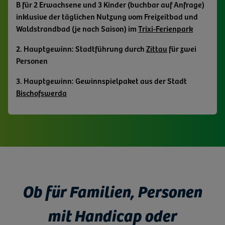
B für 2 Erwachsene und 3 Kinder (buchbar auf Anfrage)
Fragen Sie uns und Ihre Gastgeber vor Ort an. Wir geben
Auf Wunsch organisieren wir den Transfer vom
inklusive der täglichen Nutzung vom Freizeitbad und
Ihnen gern Tipps zum Erkunden der Landschaft.
Tourenziel zum Ausgangspunkt.
Waldstrandbad (je nach Saison) im
Trixi-Ferienpark
Ihr Hund will mit auf Tour gehen? Bitte informieren
Sie uns vorab darüber.
2. Hauptgewinn: Stadtführung durch
Zittau
für zwei
Personen
Jetzt Ihre Buchung anfragen
3. Hauptgewinn: Gewinnspielpaket aus der Stadt
Bischofswerda
Ob für Familien, Personen
mit Handicap oder