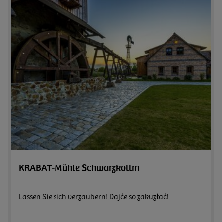
Zum 
KRABAT-Mühle Schwarzkollm
Lassen Sie sich verzaubern! Dajće so zakuzłać!