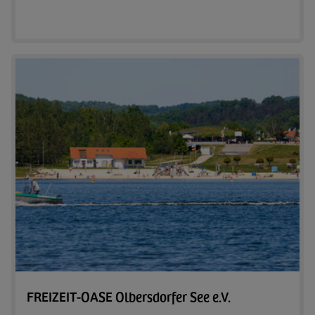
Zum A
FREIZEIT-OASE Olbersdorfer See e.V.