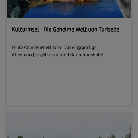
Zum A
Kulturinsel - Die Geheime Welt von Turisede
Echte Abenteuer erleben! Das einzigartige
Abenteuerfreizeitressort und Baumhaushotel.