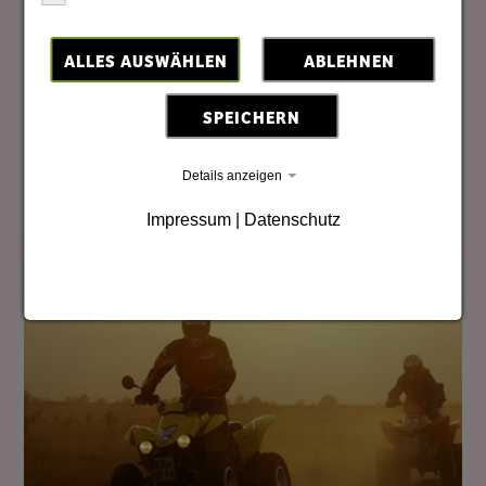
Auf der historischen Kleinbahn auf 600mm-Spur u.a.
durch den UNESCO Fürst-Pückler Park!
ALLES AUSWÄHLEN
ABLEHNEN
SPEICHERN
Details anzeigen
Impressum
|
Datenschutz